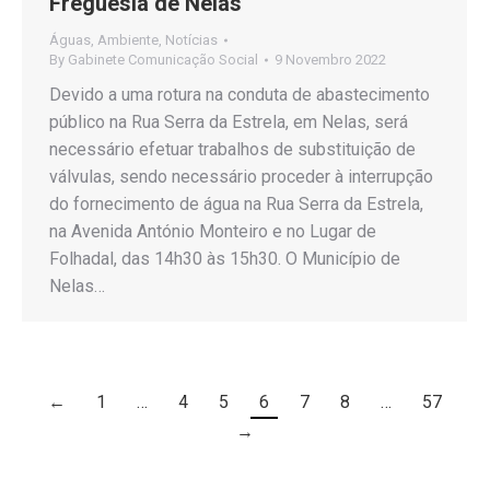
Freguesia de Nelas
Águas
,
Ambiente
,
Notícias
By
Gabinete Comunicação Social
9 Novembro 2022
Devido a uma rotura na conduta de abastecimento
público na Rua Serra da Estrela, em Nelas, será
necessário efetuar trabalhos de substituição de
válvulas, sendo necessário proceder à interrupção
do fornecimento de água na Rua Serra da Estrela,
na Avenida António Monteiro e no Lugar de
Folhadal, das 14h30 às 15h30. O Município de
Nelas…
←
1
…
4
5
6
7
8
…
57
→