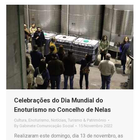
Celebrações do Dia Mundial do
Enoturismo no Concelho de Nelas
Cultura
,
Enoturismo
,
Notícias
,
Turismo & Património
By
Gabinete Comunicação Social
15 Novembro 2022
Realizaram este domingo, dia 13 de novembro, as