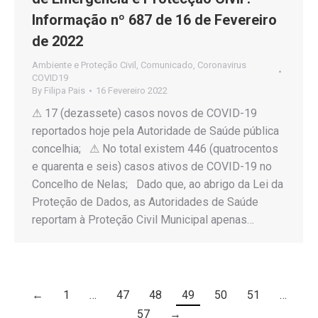
Informação nº 687 de 16 de Fevereiro
de 2022
Ambiente e Proteção Civil
,
Comunicado
,
Coronavirus
COVID19
By
Filipa Pais
16 Fevereiro 2022
⚠ 17 (dezassete) casos novos de COVID-19
reportados hoje pela Autoridade de Saúde pública
concelhia; ⚠ No total existem 446 (quatrocentos
e quarenta e seis) casos ativos de COVID-19 no
Concelho de Nelas; Dado que, ao abrigo da Lei da
Proteção de Dados, as Autoridades de Saúde
reportam à Proteção Civil Municipal apenas…
←
1
…
47
48
49
50
51
…
57
→