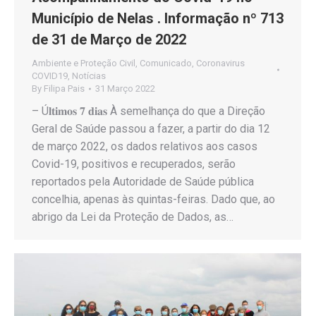
Município de Nelas . Informação nº 713
de 31 de Março de 2022
Ambiente e Proteção Civil
,
Comunicado
,
Coronavirus
COVID19
,
Notícias
By
Filipa Pais
31 Março 2022
– Ú𝐥𝐭𝐢𝐦𝐨𝐬 𝟕 𝐝𝐢𝐚𝐬 À semelhança do que a Direção
Geral de Saúde passou a fazer, a partir do dia 12
de março 2022, os dados relativos aos casos
Covid-19, positivos e recuperados, serão
reportados pela Autoridade de Saúde pública
concelhia, apenas às quintas-feiras. Dado que, ao
abrigo da Lei da Proteção de Dados, as…