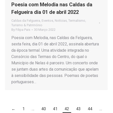
Poesia com Melodia nas Caldas da
Felgueira dia 01 de abril 2022
Caldas da Felgueira
,
Eventos
,
Notícias
,
Termalismo
,
Turismo & Património
By
Filipa Pais
30 Março 2022
Poesia com Melodia, nas Caldas da Felgueira,
sexta feira, dia 01 de abril 2022, assinala abertura
da época termal. Uma atividade integrada no
Consórcio das Termas do Centro, do qual o
Município de Nelas é parceiro. Um concerto onde
se juntam duas artes da comunicação que apelam
à sensibilidade das pessoas. Poemas de poetas
portugueses…
←
1
…
40
41
42
43
44
…