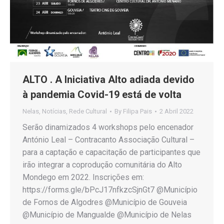
ALTO . A Iniciativa Alto adiada devido
à pandemia Covid-19 está de volta
Nelas
,
Notícias
,
Rede Cultural
By
Filipa Pais
2 Abril 2022
Serão dinamizados 4 workshops pelo encenador
António Leal – Contracanto Associação Cultural –
para a captação e capacitação de participantes que
irão integrar a coprodução comunitária do Alto
Mondego em 2022. Inscrições em:
https://forms.gle/bPcJ17nfkzcSjnGt7 @Município
de Fornos de Algodres @Município de Gouveia
@Município de Mangualde @Município de Nelas