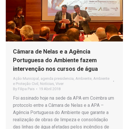
Câmara de Nelas e a Agência
Portuguesa do Ambiente fazem
intervenção nos cursos de água
Ação Municipal
,
agenda presidencia
,
Ambiente
,
Ambiente
e Proteção Civil
,
Notícias
,
Viver
By
Filipa Pais
19 Abril 2018
Foi assinado hoje na sede da APA em Coimbra um
protocolo entre a Câmara de Nelas e a APA –
Agência Portuguesa do Ambiente que garante a
realização de obras de limpeza e consolidação
das linhas de água afetadas pelos incêndios de