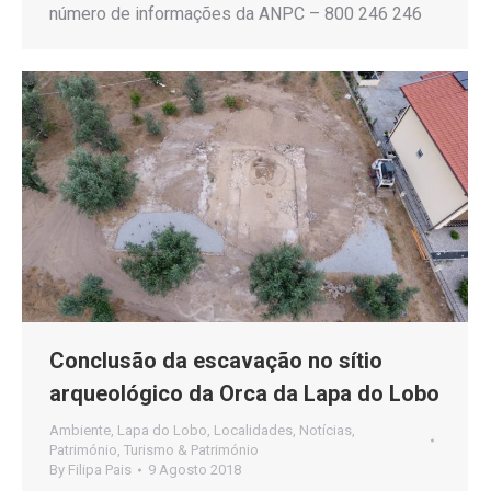
número de informações da ANPC – 800 246 246
Conclusão da escavação no sítio
arqueológico da Orca da Lapa do Lobo
Ambiente
,
Lapa do Lobo
,
Localidades
,
Notícias
,
Património
,
Turismo & Património
By
Filipa Pais
9 Agosto 2018