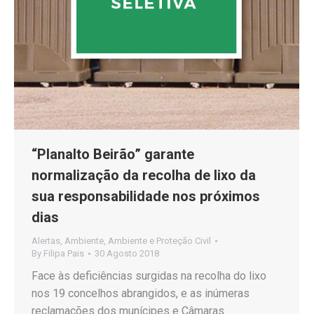
“Planalto Beirão” garante
normalização da recolha de lixo da
sua responsabilidade nos próximos
dias
Alertas
,
Ambiente
,
Ambiente e Proteção Civil
By
Filipa Pais
30 Agosto 2018
Face às deficiências surgidas na recolha do lixo
nos 19 concelhos abrangidos, e as inúmeras
reclamações dos munícipes e Câmaras