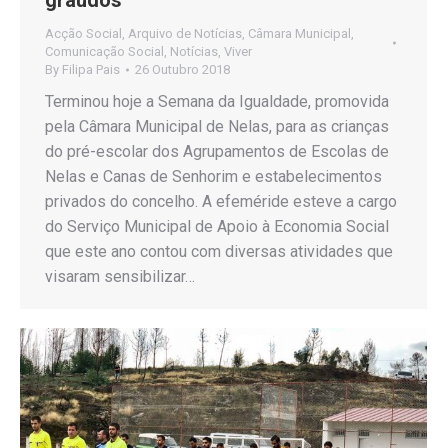
Acção Social
,
Arquivo de Notícias
,
Câmara Municipal
,
Comunicação Social
,
Notícias
,
Viver
By
Filipa Pais
26 Outubro 2018
Terminou hoje a Semana da Igualdade, promovida
pela Câmara Municipal de Nelas, para as crianças
do pré-escolar dos Agrupamentos de Escolas de
Nelas e Canas de Senhorim e estabelecimentos
privados do concelho. A efeméride esteve a cargo
do Serviço Municipal de Apoio à Economia Social
que este ano contou com diversas atividades que
visaram sensibilizar…