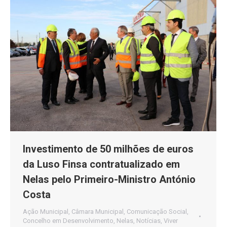
Investimento de 50 milhões de euros
da Luso Finsa contratualizado em
Nelas pelo Primeiro-Ministro António
Costa
Ação Municipal
,
Câmara Municipal
,
Comunicação Social
,
Concelho em Desenvolvimento
,
Nelas
,
Notícias
,
Viver