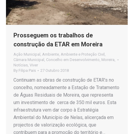
Prosseguem os trabalhos de
construção da ETAR em Moreira
Ação Municipal
,
Ambiente
,
Ambiente e Proteção Civil
,
Câmara Municipal
,
Concelho em Desenvolvimento
,
Moreira
,
Notícias
,
Viver
By
Filipa Pais
27 Outubro 2018
Continuam as obras de construção de ETAR’s no
concelho, nomeadamente a Estação de Tratamento
de Águas Residuais de Moreira, que representa
um investimento de cerca de 350 mil euros. Esta
infraestrutura vem dar corpo à Estratégia
Ambiental do Município de Nelas, alicerçada em
projectos de valorização ecológica, que
contribuem para a promoção do território e…