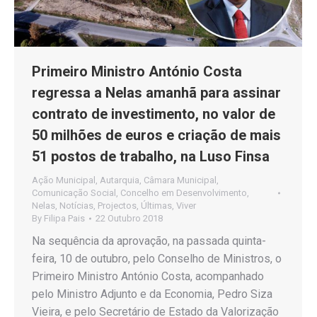
Primeiro Ministro António Costa
regressa a Nelas amanhã para assinar
contrato de investimento, no valor de
50 milhões de euros e criação de mais
51 postos de trabalho, na Luso Finsa
Ação Municipal
,
Autarquia
,
Câmara Municipal
,
Comunicação Social
,
Concelho em Desenvolvimento
,
Nelas
,
Notícias
,
Projectos
,
Últimas
,
Viver
By
Filipa Pais
22 Outubro 2018
Na sequência da aprovação, na passada quinta-
feira, 10 de outubro, pelo Conselho de Ministros, o
Primeiro Ministro António Costa, acompanhado
pelo Ministro Adjunto e da Economia, Pedro Siza
Vieira, e pelo Secretário de Estado da Valorização