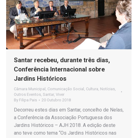
Santar recebeu, durante três dias,
Conferência Internacional sobre
Jardins Históricos
Câmara Municipal
,
Comunicação Social
,
Cultura
,
Notícias
,
Outros Eventos
,
Santar
,
Viver
By
Filipa Pais
20 Outubro 2018
Decorreu estes dias em Santar, concelho de Nelas,
a Conferência da Associação Portuguesa dos
Jardins Históricos – AJH 2018. A edição deste
ano teve como tema “Os Jardins Históricos nas