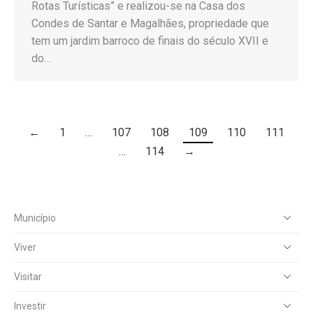
Rotas Turísticas” e realizou-se na Casa dos
Condes de Santar e Magalhães, propriedade que
tem um jardim barroco de finais do século XVII e
do…
←
1
…
107
108
109
110
111
…
114
→
Município
Viver
Visitar
Investir