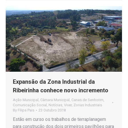
Expansão da Zona Industrial da
Ribeirinha conhece novo incremento
Ação Municipal
,
Câmara Municipal
,
Canas de Senhorim
,
Comunicação Social
,
Notícias
,
Viver
,
Zonas Industriais
By
Filipa Pais
23 Outubro 2018
Estão em curso os trabalhos de terraplanagem
para construção dos dois primeiros pavilhões para