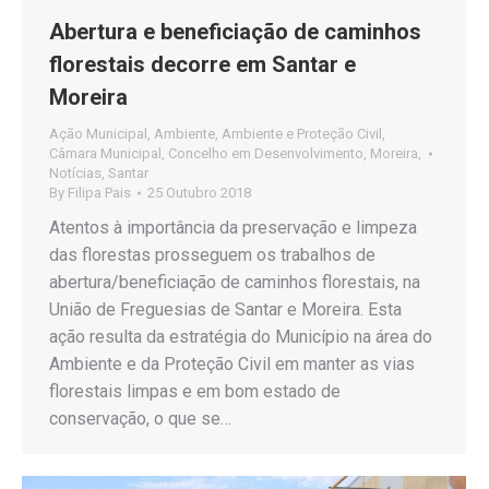
Abertura e beneficiação de caminhos
florestais decorre em Santar e
Moreira
Ação Municipal
,
Ambiente
,
Ambiente e Proteção Civil
,
Câmara Municipal
,
Concelho em Desenvolvimento
,
Moreira
,
Notícias
,
Santar
By
Filipa Pais
25 Outubro 2018
Atentos à importância da preservação e limpeza
das florestas prosseguem os trabalhos de
abertura/beneficiação de caminhos florestais, na
União de Freguesias de Santar e Moreira. Esta
ação resulta da estratégia do Município na área do
Ambiente e da Proteção Civil em manter as vias
florestais limpas e em bom estado de
conservação, o que se…