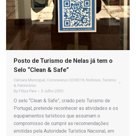
Posto de Turismo de Nelas já tem o
Selo “Clean & Safe”
Câmara Municipal
,
Coronavirus COVID19
,
Notícias
,
Turismo
& Património
By
Filipa Pais
3 Julho 2020
O selo “Clean & Safe”, criado pelo Turismo de
Portugal, pretende reconhecer as atividades e os
equipamentos turísticos que assumam o
compromisso de cumprir as recomendações
emitidas pela Autoridade Turística Nacional, em