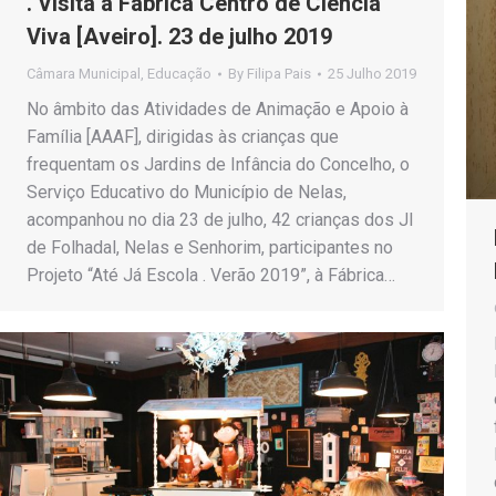
. Visita à Fábrica Centro de Ciência
Viva [Aveiro]. 23 de julho 2019
Câmara Municipal
,
Educação
By
Filipa Pais
25 Julho 2019
No âmbito das Atividades de Animação e Apoio à
Família [AAAF], dirigidas às crianças que
frequentam os Jardins de Infância do Concelho, o
Serviço Educativo do Município de Nelas,
acompanhou no dia 23 de julho, 42 crianças dos JI
de Folhadal, Nelas e Senhorim, participantes no
Projeto “Até Já Escola . Verão 2019”, à Fábrica…