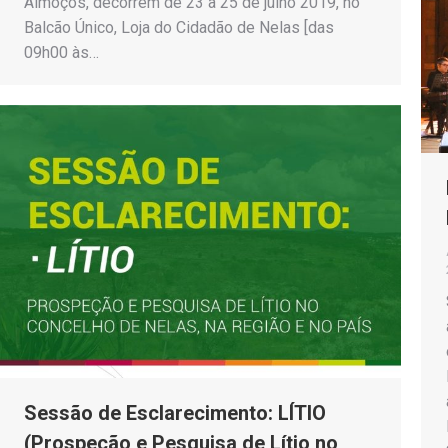
Almoços, decorrem de 23 a 25 de julho 2019, no
Balcão Único, Loja do Cidadão de Nelas [das
09h00 às…
Sessão de Esclarecimento: LÍTIO
(Prospeção e Pesquisa de Lítio no