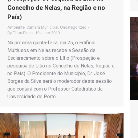
Concelho de Nelas, na Região e no
País)
Ambiente
,
Câmara Municipal
,
Uncategorized
By
Filipa Pais
19 Julho 2019
Na próxima quinta-feira, dia 25, o Edifício
Multiusos em Nelas recebe a Sessão de
Esclarecimento sobre o Lítio (Prospeção e
pesquisa de Lítio no Concelho de Nelas, Região e
no País). O Presidente do Município, Dr. José
Borges da Silva será o moderador desta sessão
que contará com o Professor Catedrático da
Universidade do Porto…