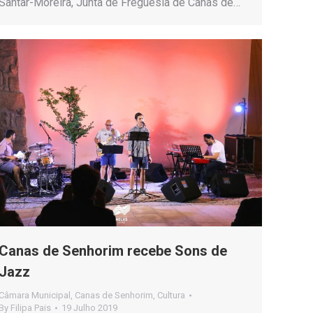
Santar-Moreira, Junta de Freguesia de Canas de…
Canas de Senhorim recebe Sons de
Jazz
Câmara Municipal
,
Canas de Senhorim
,
Cultura
By
Filipa Pais
19 Julho 2019