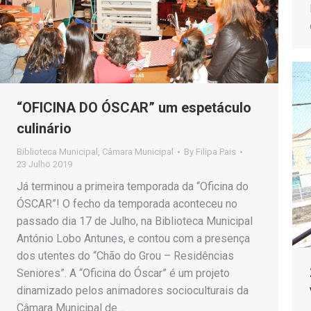
“OFICINA DO ÓSCAR” um espetáculo
culinário
Biblioteca Municipal
,
Câmara Municipal
By
Filipa Pais
23 Julho 2019
Já terminou a primeira temporada da “Oficina do
ÓSCAR”! O fecho da temporada aconteceu no
passado dia 17 de Julho, na Biblioteca Municipal
António Lobo Antunes, e contou com a presença
dos utentes do “Chão do Grou – Residências
Seniores”. A “Oficina do Óscar” é um projeto
dinamizado pelos animadores socioculturais da
Câmara Municipal de…