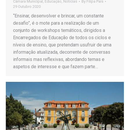
Câmara Municipal
,
Educação
,
Notícias
By
Filipa Pais
29 Outubro 2020
“Ensinar, desenvolver e brincar, um constante
desafio”, é o mote para a realização de um
conjunto de workshops temáticos, dirigidos a
Encarregados de Educação de todos os ciclos e
níveis de ensino, que pretendam usufruir de uma
informação atualizada, decorrente de conversas
informais mas reflexivas, abordando temas e
aspetos de interesse e que fazem parte…