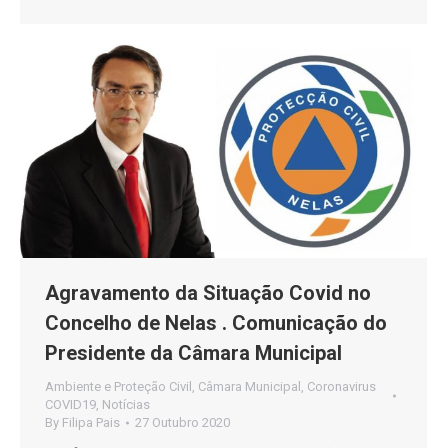
Agravamento da Situação Covid no
Concelho de Nelas . Comunicação do
Presidente da Câmara Municipal
Ambiente e Proteção Civil
,
Câmara Municipal
,
Coronavirus
COVID19
,
Notícias
By
Filipa Pais
27 Outubro 2020