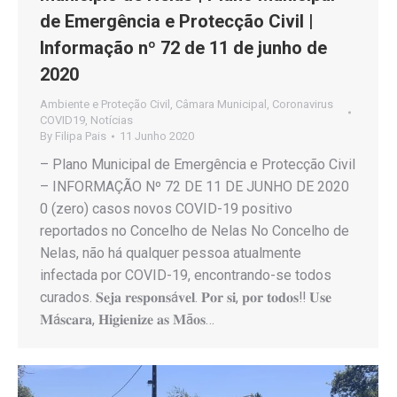
de Emergência e Protecção Civil |
Informação nº 72 de 11 de junho de
2020
Ambiente e Proteção Civil
,
Câmara Municipal
,
Coronavirus
COVID19
,
Notícias
By
Filipa Pais
11 Junho 2020
– Plano Municipal de Emergência e Protecção Civil
– INFORMAÇÃO Nº 72 DE 11 DE JUNHO DE 2020
0 (zero) casos novos COVID-19 positivo
reportados no Concelho de Nelas No Concelho de
Nelas, não há qualquer pessoa atualmente
infectada por COVID-19, encontrando-se todos
curados. 𝐒𝐞𝐣𝐚 𝐫𝐞𝐬𝐩𝐨𝐧𝐬á𝐯𝐞𝐥. 𝐏𝐨𝐫 𝐬𝐢, 𝐩𝐨𝐫 𝐭𝐨𝐝𝐨𝐬‼️ 𝐔𝐬𝐞
𝐌á𝐬𝐜𝐚𝐫𝐚, 𝐇𝐢𝐠𝐢𝐞𝐧𝐢𝐳𝐞 𝐚𝐬 𝐌ã𝐨𝐬…