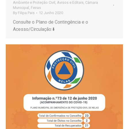
Ambiente e Proteção Civil
,
Avisos e Editais
,
Câmara
Municipal
,
Feiras
By
Filipa Pais
12 Junho 2020
Consulte o Plano de Contingência e o
Acesso/Circulação:⬇️