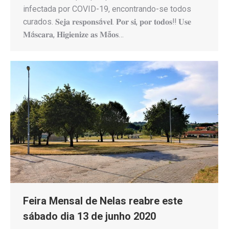
infectada por COVID-19, encontrando-se todos
curados. 𝐒𝐞𝐣𝐚 𝐫𝐞𝐬𝐩𝐨𝐧𝐬á𝐯𝐞𝐥. 𝐏𝐨𝐫 𝐬𝐢, 𝐩𝐨𝐫 𝐭𝐨𝐝𝐨𝐬‼️ 𝐔𝐬𝐞
𝐌á𝐬𝐜𝐚𝐫𝐚, 𝐇𝐢𝐠𝐢𝐞𝐧𝐢𝐳𝐞 𝐚𝐬 𝐌ã𝐨𝐬…
Feira Mensal de Nelas reabre este
sábado dia 13 de junho 2020