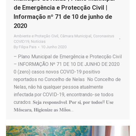
de Emergência e Protecção Civil |
Informação nº 71 de 10 de junho de
2020
Ambiente e Proteção Civil
,
Câmara Municipal
,
Coronavirus
COVID19
,
Notícias
By
Filipa Pais
10 Junho 2020
– Plano Municipal de Emergência e Protecção Civil
– INFORMAÇÃO Nº 71 DE 10 DE JUNHO DE 2020
0 (zero) casos novos COVID-19 positivo
reportados no Concelho de Nelas No Concelho de
Nelas, não há qualquer pessoa atualmente
infectada por COVID-19, encontrando-se todos
curados. 𝐒𝐞𝐣𝐚 𝐫𝐞𝐬𝐩𝐨𝐧𝐬á𝐯𝐞𝐥. 𝐏𝐨𝐫 𝐬𝐢, 𝐩𝐨𝐫 𝐭𝐨𝐝𝐨𝐬‼️ 𝐔𝐬𝐞
𝐌á𝐬𝐜𝐚𝐫𝐚, 𝐇𝐢𝐠𝐢𝐞𝐧𝐢𝐳𝐞 𝐚𝐬 𝐌ã𝐨𝐬…