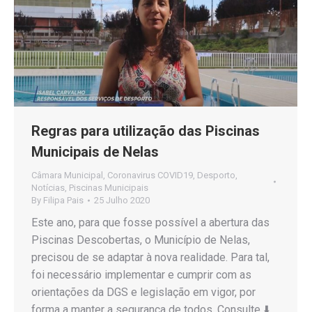
Regras para utilização das Piscinas
Municipais de Nelas
Câmara Municipal
,
Coronavirus COVID19
,
Desporto
,
Notícias
,
Piscinas Municipais
By
Filipa Pais
25 Julho 2020
Este ano, para que fosse possível a abertura das
Piscinas Descobertas, o Município de Nelas,
precisou de se adaptar à nova realidade. Para tal,
foi necessário implementar e cumprir com as
orientações da DGS e legislação em vigor, por
forma a manter a segurança de todos. Consulte ⬇️