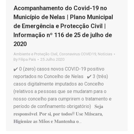
Acompanhamento do Covid-19 no
Município de Nelas | Plano Municipal
de Emergência e Protecção Civil |
Informação nº 116 de 25 de julho de
2020
Ambiente e Proteção Civil
,
Coronavirus COVID19
,
Notícias
By
Filipa Pais
25 Julho 2020
✔️ 0 (zero) casos novos COVID-19 positivo
reportados no Concelho de Nelas ✔️ 3 (três)
casos digitalmente imputados ao Concelho
(relativos a pessoas que se mudaram para o
nosso concelho para cumprirem o tratamento e
período de confinamento obrigatório) 𝐒𝐞𝐣𝐚
𝐫𝐞𝐬𝐩𝐨𝐧𝐬á𝐯𝐞𝐥. 𝐏𝐨𝐫 𝐬𝐢, 𝐩𝐨𝐫 𝐭𝐨𝐝𝐨𝐬‼️ 𝐔𝐬𝐞 𝐌á𝐬𝐜𝐚𝐫𝐚,
𝐇𝐢𝐠𝐢𝐞𝐧𝐢𝐳𝐞 𝐚𝐬 𝐌ã𝐨𝐬 𝐞 𝐌𝐚𝐧𝐭𝐞𝐧𝐡𝐚 𝐨…