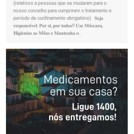
(relativos a pessoas que se mudaram para o
nosso concelho para cumprirem o tratamento e
período de confinamento obrigatório) 𝐒𝐞𝐣𝐚
𝐫𝐞𝐬𝐩𝐨𝐧𝐬á𝐯𝐞𝐥. 𝐏𝐨𝐫 𝐬𝐢, 𝐩𝐨𝐫 𝐭𝐨𝐝𝐨𝐬‼️ 𝐔𝐬𝐞 𝐌á𝐬𝐜𝐚𝐫𝐚,
𝐇𝐢𝐠𝐢𝐞𝐧𝐢𝐳𝐞 𝐚𝐬 𝐌ã𝐨𝐬 𝐞 𝐌𝐚𝐧𝐭𝐞𝐧𝐡𝐚 𝐨…