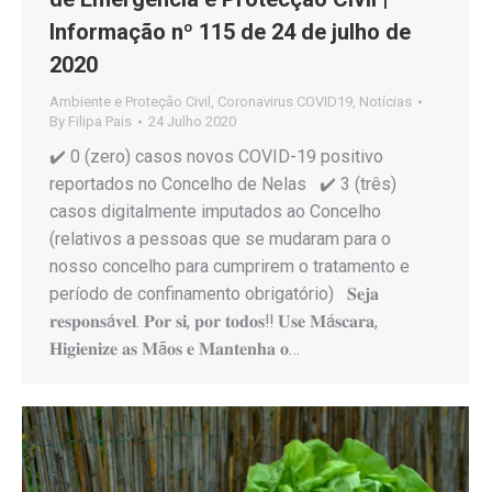
Informação nº 115 de 24 de julho de
2020
Ambiente e Proteção Civil
,
Coronavirus COVID19
,
Notícias
By
Filipa Pais
24 Julho 2020
✔️ 0 (zero) casos novos COVID-19 positivo
reportados no Concelho de Nelas ✔️ 3 (três)
casos digitalmente imputados ao Concelho
(relativos a pessoas que se mudaram para o
nosso concelho para cumprirem o tratamento e
período de confinamento obrigatório) 𝐒𝐞𝐣𝐚
𝐫𝐞𝐬𝐩𝐨𝐧𝐬á𝐯𝐞𝐥. 𝐏𝐨𝐫 𝐬𝐢, 𝐩𝐨𝐫 𝐭𝐨𝐝𝐨𝐬‼️ 𝐔𝐬𝐞 𝐌á𝐬𝐜𝐚𝐫𝐚,
𝐇𝐢𝐠𝐢𝐞𝐧𝐢𝐳𝐞 𝐚𝐬 𝐌ã𝐨𝐬 𝐞 𝐌𝐚𝐧𝐭𝐞𝐧𝐡𝐚 𝐨…