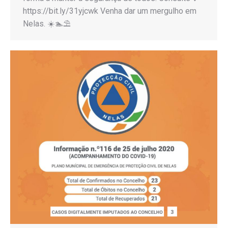
https://bit.ly/31yjcwk Venha dar um mergulho em
Nelas. ☀️🏊⛱