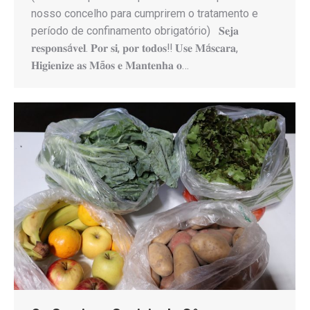
nosso concelho para cumprirem o tratamento e
período de confinamento obrigatório) 𝐒𝐞𝐣𝐚
𝐫𝐞𝐬𝐩𝐨𝐧𝐬á𝐯𝐞𝐥. 𝐏𝐨𝐫 𝐬𝐢, 𝐩𝐨𝐫 𝐭𝐨𝐝𝐨𝐬‼️ 𝐔𝐬𝐞 𝐌á𝐬𝐜𝐚𝐫𝐚,
𝐇𝐢𝐠𝐢𝐞𝐧𝐢𝐳𝐞 𝐚𝐬 𝐌ã𝐨𝐬 𝐞 𝐌𝐚𝐧𝐭𝐞𝐧𝐡𝐚 𝐨…