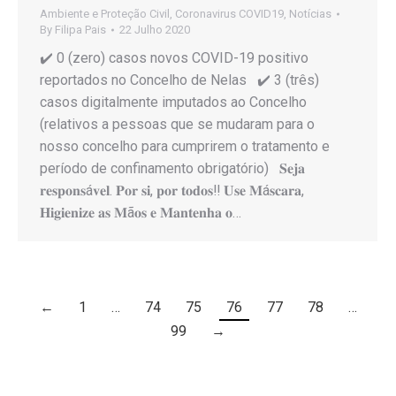
Ambiente e Proteção Civil
,
Coronavirus COVID19
,
Notícias
By
Filipa Pais
22 Julho 2020
✔️ 0 (zero) casos novos COVID-19 positivo
reportados no Concelho de Nelas ✔️ 3 (três)
casos digitalmente imputados ao Concelho
(relativos a pessoas que se mudaram para o
nosso concelho para cumprirem o tratamento e
período de confinamento obrigatório) 𝐒𝐞𝐣𝐚
𝐫𝐞𝐬𝐩𝐨𝐧𝐬á𝐯𝐞𝐥. 𝐏𝐨𝐫 𝐬𝐢, 𝐩𝐨𝐫 𝐭𝐨𝐝𝐨𝐬‼️ 𝐔𝐬𝐞 𝐌á𝐬𝐜𝐚𝐫𝐚,
𝐇𝐢𝐠𝐢𝐞𝐧𝐢𝐳𝐞 𝐚𝐬 𝐌ã𝐨𝐬 𝐞 𝐌𝐚𝐧𝐭𝐞𝐧𝐡𝐚 𝐨…
←
1
…
74
75
76
77
78
…
99
→