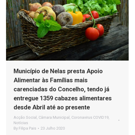
Município de Nelas presta Apoio
Alimentar às Famílias mais
carenciadas do Concelho, tendo já
entregue 1359 cabazes alimentares
desde Abril até ao presente
Acção Social
,
Câmara Municipal
,
Coronavirus COVID19
,
Notícias
By
Filipa Pais
23 Julho 2020