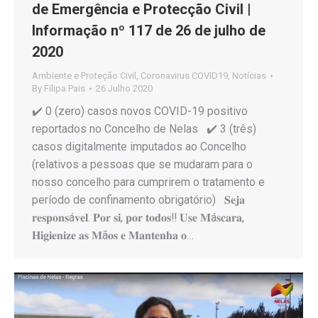
de Emergência e Protecção Civil |
Informação nº 117 de 26 de julho de
2020
Ambiente e Proteção Civil
,
Coronavirus COVID19
,
Notícias
By
Filipa Pais
26 Julho 2020
✔️ 0 (zero) casos novos COVID-19 positivo
reportados no Concelho de Nelas ✔️ 3 (três)
casos digitalmente imputados ao Concelho
(relativos a pessoas que se mudaram para o
nosso concelho para cumprirem o tratamento e
período de confinamento obrigatório) 𝐒𝐞𝐣𝐚
𝐫𝐞𝐬𝐩𝐨𝐧𝐬á𝐯𝐞𝐥. 𝐏𝐨𝐫 𝐬𝐢, 𝐩𝐨𝐫 𝐭𝐨𝐝𝐨𝐬‼️ 𝐔𝐬𝐞 𝐌á𝐬𝐜𝐚𝐫𝐚,
𝐇𝐢𝐠𝐢𝐞𝐧𝐢𝐳𝐞 𝐚𝐬 𝐌ã𝐨𝐬 𝐞 𝐌𝐚𝐧𝐭𝐞𝐧𝐡𝐚 𝐨…