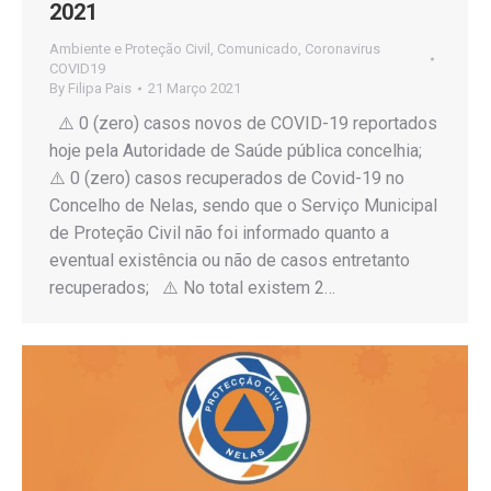
2021
Ambiente e Proteção Civil
,
Comunicado
,
Coronavirus
COVID19
By
Filipa Pais
21 Março 2021
⚠️ 0 (zero) casos novos de COVID-19 reportados
hoje pela Autoridade de Saúde pública concelhia;
⚠️ 0 (zero) casos recuperados de Covid-19 no
Concelho de Nelas, sendo que o Serviço Municipal
de Proteção Civil não foi informado quanto a
eventual existência ou não de casos entretanto
recuperados; ⚠️ No total existem 2…