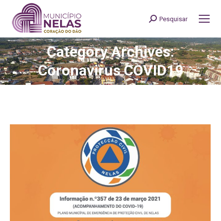
Pesquisar
Search:
Category Archives:
You are here:
Coronavirus COVID19