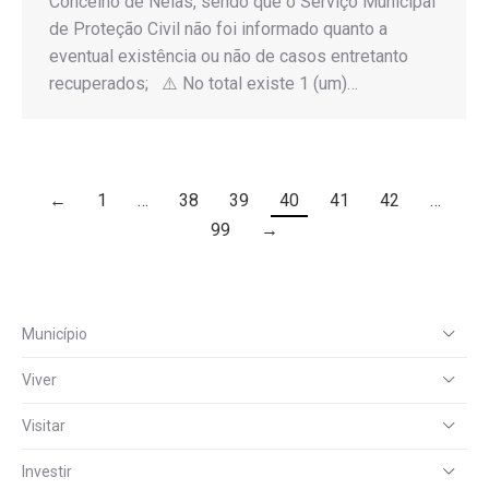
Concelho de Nelas, sendo que o Serviço Municipal
de Proteção Civil não foi informado quanto a
eventual existência ou não de casos entretanto
recuperados; ⚠️ No total existe 1 (um)…
←
1
…
38
39
40
41
42
…
99
→
Município
Viver
Visitar
Investir