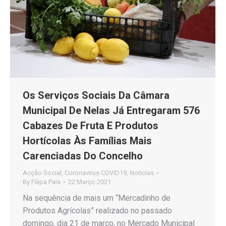
Os Serviços Sociais Da Câmara
Municipal De Nelas Já Entregaram 576
Cabazes De Fruta E Produtos
Hortícolas Às Famílias Mais
Carenciadas Do Concelho
Acção Social
,
Coronavirus COVID19
,
Notícias
By
Filipa Pais
22 Março 2021
Na sequência de mais um “Mercadinho de
Produtos Agrícolas” realizado no passado
domingo, dia 21 de março, no Mercado Municipal