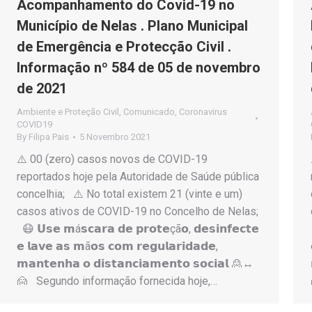
Acompanhamento do Covid-19 no
Município de Nelas . Plano Municipal
de Emergência e Protecção Civil .
Informação nº 584 de 05 de novembro
de 2021
Ambiente e Proteção Civil
,
Comunicado
,
Coronavirus
COVID19
By
Filipa Pais
5 Novembro 2021
⚠️ 00 (zero) casos novos de COVID-19
reportados hoje pela Autoridade de Saúde pública
concelhia; ⚠️ No total existem 21 (vinte e um)
casos ativos de COVID-19 no Concelho de Nelas;
😷 𝗨𝘀𝗲 𝗺á𝘀𝗰𝗮𝗿𝗮 𝗱𝗲 𝗽𝗿𝗼𝘁𝗲çã𝗼, 𝗱𝗲𝘀𝗶𝗻𝗳𝗲𝗰𝘁𝗲
𝗲 𝗹𝗮𝘃𝗲 𝗮𝘀 𝗺ã𝗼𝘀 𝗰𝗼𝗺 𝗿𝗲𝗴𝘂𝗹𝗮𝗿𝗶𝗱𝗮𝗱𝗲,
𝗺𝗮𝗻𝘁𝗲𝗻𝗵𝗮 𝗼 𝗱𝗶𝘀𝘁𝗮𝗻𝗰𝗶𝗮𝗺𝗲𝗻𝘁𝗼 𝘀𝗼𝗰𝗶𝗮𝗹 🙎↔️
🙍 Segundo informação fornecida hoje,…