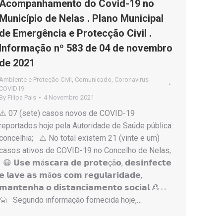
Acompanhamento do Covid-19 no
Município de Nelas . Plano Municipal
de Emergência e Protecção Civil .
Informação nº 583 de 04 de novembro
de 2021
Ambiente e Proteção Civil
,
Comunicado
,
Coronavirus
COVID19
By
Filipa Pais
4 Novembro 2021
⚠️ 07 (sete) casos novos de COVID-19
reportados hoje pela Autoridade de Saúde pública
concelhia; ⚠️ No total existem 21 (vinte e um)
casos ativos de COVID-19 no Concelho de Nelas;
😷 𝗨𝘀𝗲 𝗺á𝘀𝗰𝗮𝗿𝗮 𝗱𝗲 𝗽𝗿𝗼𝘁𝗲çã𝗼, 𝗱𝗲𝘀𝗶𝗻𝗳𝗲𝗰𝘁𝗲
𝗲 𝗹𝗮𝘃𝗲 𝗮𝘀 𝗺ã𝗼𝘀 𝗰𝗼𝗺 𝗿𝗲𝗴𝘂𝗹𝗮𝗿𝗶𝗱𝗮𝗱𝗲,
𝗺𝗮𝗻𝘁𝗲𝗻𝗵𝗮 𝗼 𝗱𝗶𝘀𝘁𝗮𝗻𝗰𝗶𝗮𝗺𝗲𝗻𝘁𝗼 𝘀𝗼𝗰𝗶𝗮𝗹 🙎↔️
🙍 Segundo informação fornecida hoje,…