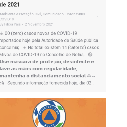
de 2021
Ambiente e Proteção Civil
,
Comunicado
,
Coronavirus
COVID19
By
Filipa Pais
2 Novembro 2021
⚠️ 00 (zero) casos novos de COVID-19
reportados hoje pela Autoridade de Saúde pública
concelhia; ⚠️ No total existem 14 (catorze) casos
ativos de COVID-19 no Concelho de Nelas; 😷
𝗨𝘀𝗲 𝗺á𝘀𝗰𝗮𝗿𝗮 𝗱𝗲 𝗽𝗿𝗼𝘁𝗲çã𝗼, 𝗱𝗲𝘀𝗶𝗻𝗳𝗲𝗰𝘁𝗲 𝗲
𝗹𝗮𝘃𝗲 𝗮𝘀 𝗺ã𝗼𝘀 𝗰𝗼𝗺 𝗿𝗲𝗴𝘂𝗹𝗮𝗿𝗶𝗱𝗮𝗱𝗲,
𝗺𝗮𝗻𝘁𝗲𝗻𝗵𝗮 𝗼 𝗱𝗶𝘀𝘁𝗮𝗻𝗰𝗶𝗮𝗺𝗲𝗻𝘁𝗼 𝘀𝗼𝗰𝗶𝗮𝗹 🙎↔️
🙍 Segundo informação fornecida hoje, dia 02…