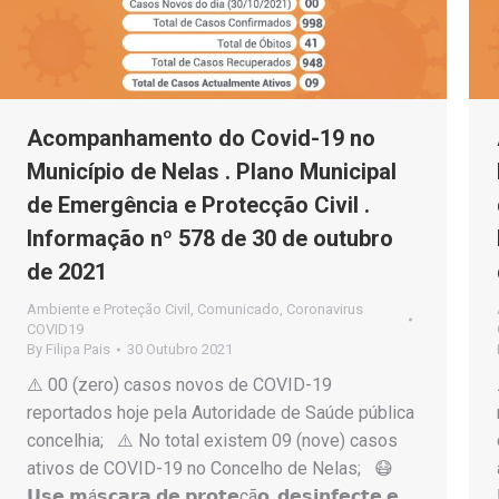
Acompanhamento do Covid-19 no
Município de Nelas . Plano Municipal
de Emergência e Protecção Civil .
Informação nº 578 de 30 de outubro
de 2021
Ambiente e Proteção Civil
,
Comunicado
,
Coronavirus
COVID19
By
Filipa Pais
30 Outubro 2021
⚠️ 00 (zero) casos novos de COVID-19
reportados hoje pela Autoridade de Saúde pública
concelhia; ⚠️ No total existem 09 (nove) casos
ativos de COVID-19 no Concelho de Nelas; 😷
𝗨𝘀𝗲 𝗺á𝘀𝗰𝗮𝗿𝗮 𝗱𝗲 𝗽𝗿𝗼𝘁𝗲çã𝗼, 𝗱𝗲𝘀𝗶𝗻𝗳𝗲𝗰𝘁𝗲 𝗲