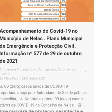
Acompanhamento do Covid-19 no
Município de Nelas . Plano Municipal
de Emergência e Protecção Civil .
Informação nº 577 de 29 de outubro
de 2021
Ambiente e Proteção Civil
,
Comunicado
,
Coronavirus
COVID19
By
Filipa Pais
29 Outubro 2021
⚠️ 00 (zero) casos novos de COVID-19
reportados hoje pela Autoridade de Saúde pública
concelhia; ⚠️ No total existem 09 (nove) casos
ativos de COVID-19 no Concelho de Nelas; 😷
𝗨𝘀𝗲 𝗺á𝘀𝗰𝗮𝗿𝗮 𝗱𝗲 𝗽𝗿𝗼𝘁𝗲çã𝗼, 𝗱𝗲𝘀𝗶𝗻𝗳𝗲𝗰𝘁𝗲 𝗲