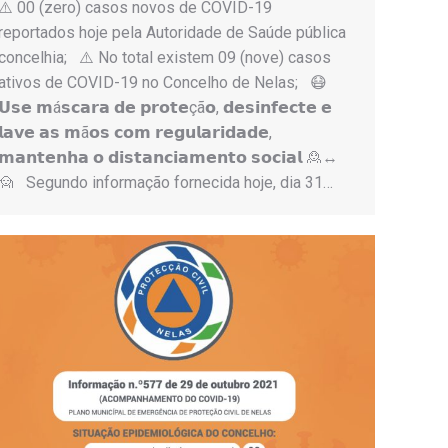
⚠️ 00 (zero) casos novos de COVID-19
reportados hoje pela Autoridade de Saúde pública
concelhia; ⚠️ No total existem 09 (nove) casos
ativos de COVID-19 no Concelho de Nelas; 😷
𝗨𝘀𝗲 𝗺á𝘀𝗰𝗮𝗿𝗮 𝗱𝗲 𝗽𝗿𝗼𝘁𝗲çã𝗼, 𝗱𝗲𝘀𝗶𝗻𝗳𝗲𝗰𝘁𝗲 𝗲
𝗹𝗮𝘃𝗲 𝗮𝘀 𝗺ã𝗼𝘀 𝗰𝗼𝗺 𝗿𝗲𝗴𝘂𝗹𝗮𝗿𝗶𝗱𝗮𝗱𝗲,
𝗺𝗮𝗻𝘁𝗲𝗻𝗵𝗮 𝗼 𝗱𝗶𝘀𝘁𝗮𝗻𝗰𝗶𝗮𝗺𝗲𝗻𝘁𝗼 𝘀𝗼𝗰𝗶𝗮𝗹 🙎↔️
🙍 Segundo informação fornecida hoje, dia 31…