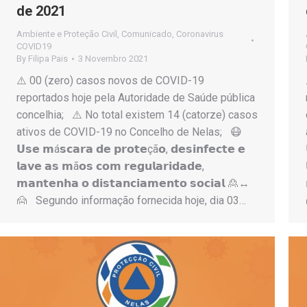
de 2021
Ambiente e Proteção Civil
,
Comunicado
,
Coronavirus
COVID19
By
Filipa Pais
3 Novembro 2021
⚠️ 00 (zero) casos novos de COVID-19
reportados hoje pela Autoridade de Saúde pública
concelhia; ⚠️ No total existem 14 (catorze) casos
ativos de COVID-19 no Concelho de Nelas; 😷
𝗨𝘀𝗲 𝗺á𝘀𝗰𝗮𝗿𝗮 𝗱𝗲 𝗽𝗿𝗼𝘁𝗲çã𝗼, 𝗱𝗲𝘀𝗶𝗻𝗳𝗲𝗰𝘁𝗲 𝗲
𝗹𝗮𝘃𝗲 𝗮𝘀 𝗺ã𝗼𝘀 𝗰𝗼𝗺 𝗿𝗲𝗴𝘂𝗹𝗮𝗿𝗶𝗱𝗮𝗱𝗲,
𝗺𝗮𝗻𝘁𝗲𝗻𝗵𝗮 𝗼 𝗱𝗶𝘀𝘁𝗮𝗻𝗰𝗶𝗮𝗺𝗲𝗻𝘁𝗼 𝘀𝗼𝗰𝗶𝗮𝗹 🙎↔️
🙍 Segundo informação fornecida hoje, dia 03…