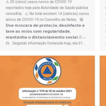
⚠️ 05 (cinco) casos novos de COVID-19
reportados hoje pela Autoridade de Saúde pública
concelhia; ⚠️ No total existem 14 (catorze) casos
ativos de COVID-19 no Concelho de Nelas; 😷
𝗨𝘀𝗲 𝗺á𝘀𝗰𝗮𝗿𝗮 𝗱𝗲 𝗽𝗿𝗼𝘁𝗲çã𝗼, 𝗱𝗲𝘀𝗶𝗻𝗳𝗲𝗰𝘁𝗲 𝗲
𝗹𝗮𝘃𝗲 𝗮𝘀 𝗺ã𝗼𝘀 𝗰𝗼𝗺 𝗿𝗲𝗴𝘂𝗹𝗮𝗿𝗶𝗱𝗮𝗱𝗲,
𝗺𝗮𝗻𝘁𝗲𝗻𝗵𝗮 𝗼 𝗱𝗶𝘀𝘁𝗮𝗻𝗰𝗶𝗮𝗺𝗲𝗻𝘁𝗼 𝘀𝗼𝗰𝗶𝗮𝗹 🙎↔️
🙍 Segundo informação fornecida hoje, dia 01…