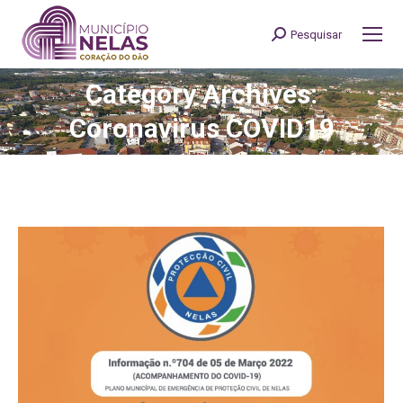
Pesquisar
Search:
Category Archives:
You are here:
Coronavirus COVID19