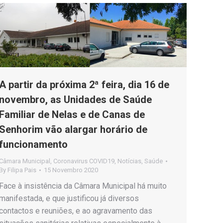
A partir da próxima 2ª feira, dia 16 de
novembro, as Unidades de Saúde
Familiar de Nelas e de Canas de
Senhorim vão alargar horário de
funcionamento
Câmara Municipal
,
Coronavirus COVID19
,
Notícias
,
Saúde
By
Filipa Pais
15 Novembro 2020
Face à insistência da Câmara Municipal há muito
manifestada, e que justificou já diversos
contactos e reuniões, e ao agravamento das