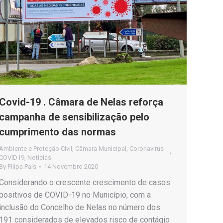
Covid-19 . Câmara de Nelas reforça
campanha de sensibilização pelo
cumprimento das normas
Ambiente e Proteção Civil
,
Câmara Municipal
,
Coronavirus
COVID19
,
Notícias
By
Filipa Pais
14 Novembro 2020
Considerando o crescente crescimento de casos
positivos de COVID-19 no Município, com a
inclusão do Concelho de Nelas no número dos
191 considerados de elevados risco de contágio