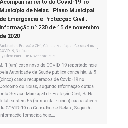
Acompanhamento do Covid-19 no
Município de Nelas . Plano Municipal
de Emergência e Protecção Civil .
Informação nº 230 de 16 de novembro
de 2020
Ambiente e Proteção Civil
,
Câmara Municipal
,
Coronavirus
COVID19
,
Notícias
By
Filipa Pais
16 Novembro 2020
⚠️ 1 (um) caso novo de COVID-19 reportado hoje
pela Autoridade de Saúde pública concelhia; ⚠️ 5
(cinco) casos recuperados de Covid-19 no
Concelho de Nelas, segundo informação obtida
pelo Serviço Municipal de Proteção Civil; ⚠️ No
total existem 65 (sessenta e cinco) casos ativos
de COVID-19 no Concelho de Nelas ; Segundo
informação fornecida hoje,…