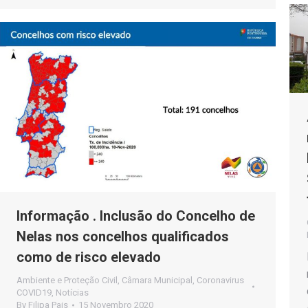
Informação . Inclusão do Concelho de
Nelas nos concelhos qualificados
como de risco elevado
Ambiente e Proteção Civil
,
Câmara Municipal
,
Coronavirus
COVID19
,
Notícias
By
Filipa Pais
15 Novembro 2020