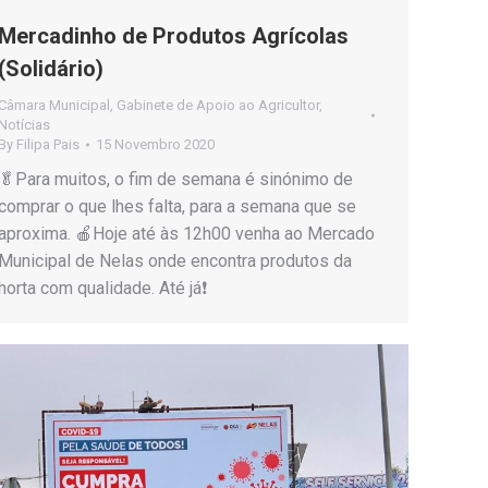
Mercadinho de Produtos Agrícolas
(Solidário)
Câmara Municipal
,
Gabinete de Apoio ao Agricultor
,
Notícias
By
Filipa Pais
15 Novembro 2020
🥬Para muitos, o fim de semana é sinónimo de
comprar o que lhes falta, para a semana que se
aproxima. 🍎Hoje até às 12h00 venha ao Mercado
Municipal de Nelas onde encontra produtos da
horta com qualidade. Até já❗