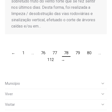
sobretudo fruto do vento forte que se fez sentir
nos últimos dias. Desta forma, foi realizada a
limpeza / desobstrução das vias rodoviárias e
sinalização vertical, efetuado o corte de árvores
caídas e/ou em…
←
1
…
76
77
78
79
80
…
112
→
Município
Viver
Visitar