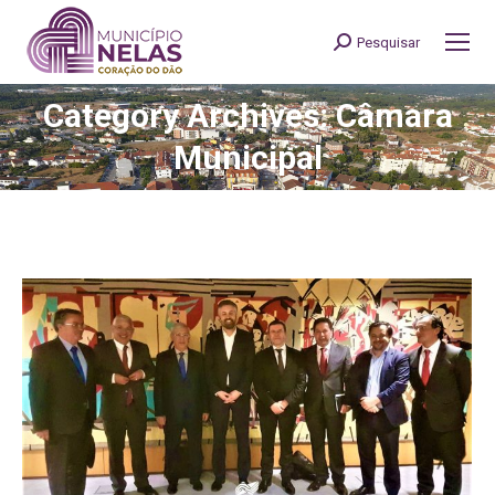
Pesquisar
Search:
Category Archives: Câmara
You are here:
Municipal