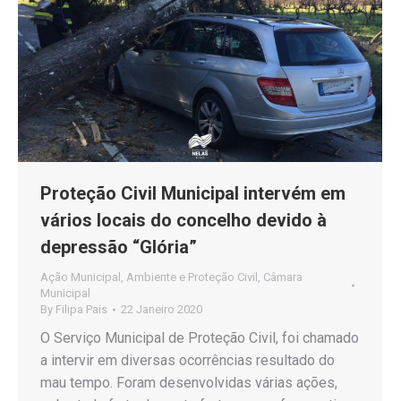
Proteção Civil Municipal intervém em
vários locais do concelho devido à
depressão “Glória”
Ação Municipal
,
Ambiente e Proteção Civil
,
Câmara
Municipal
By
Filipa Pais
22 Janeiro 2020
O Serviço Municipal de Proteção Civil, foi chamado
a intervir em diversas ocorrências resultado do
mau tempo. Foram desenvolvidas várias ações,