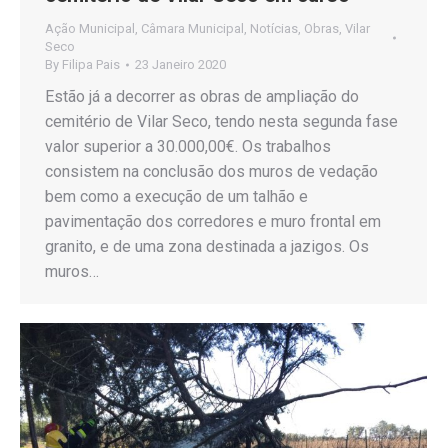
Ação Municipal
,
Câmara Municipal
,
Notícias
,
Obras
,
Vilar
Seco
By
Filipa Pais
23 Janeiro 2020
Estão já a decorrer as obras de ampliação do
cemitério de Vilar Seco, tendo nesta segunda fase
valor superior a 30.000,00€. Os trabalhos
consistem na conclusão dos muros de vedação
bem como a execução de um talhão e
pavimentação dos corredores e muro frontal em
granito, e de uma zona destinada a jazigos. Os
muros…