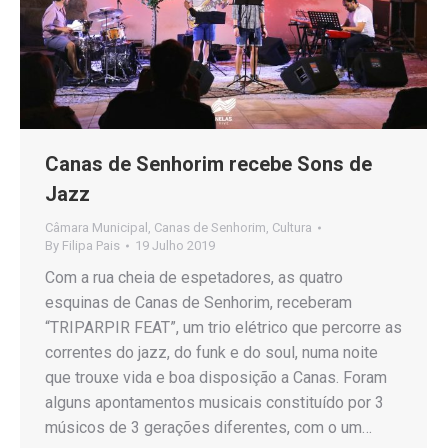
Canas de Senhorim recebe Sons de
Jazz
Câmara Municipal
,
Canas de Senhorim
,
Cultura
By
Filipa Pais
19 Julho 2019
Com a rua cheia de espetadores, as quatro
esquinas de Canas de Senhorim, receberam
“TRIPARPIR FEAT”, um trio elétrico que percorre as
correntes do jazz, do funk e do soul, numa noite
que trouxe vida e boa disposição a Canas. Foram
alguns apontamentos musicais constituído por 3
músicos de 3 gerações diferentes, com o um…