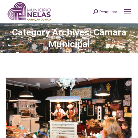
Pesquisar
Search:
Category Archives: Câmara
You are here:
Municipal