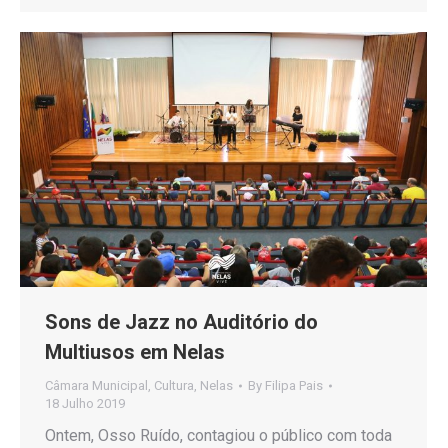
Sons de Jazz no Auditório do
Multiusos em Nelas
Câmara Municipal
,
Cultura
,
Nelas
By
Filipa Pais
18 Julho 2019
Ontem, Osso Ruído, contagiou o público com toda