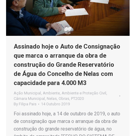
Assinado hoje o Auto de Consignação
que marca o arranque da obra de
construção do Grande Reservatório
de Água do Concelho de Nelas com
capacidade para 4.000 M3
Ação Municipal
,
Ambiente
,
Ambiente e Proteção Civil
,
Câmara Municipal
,
Nelas
,
Obras
,
PT2020
By
Filipa Pais
14 Outubro 2019
Foi assinado hoje, a 14 de outubro de 2019, o auto
de consignação que marca o arranque da obra de
construção do grande reservatório de água, no