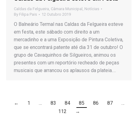
Caldas da Felgueira
,
Câmara Municipal
,
Notícias
By
Filipa Pais
12 Outubro 2019
O Balneário Termal nas Caldas da Felgueira esteve
em festa, este sábado com direito a um
mercadinho e a uma Exposição de Pintura Coletiva,
que se encontrará patente até dia 31 de outubro! O
grupo de Cavaquinhos de Silgueiros, animou os
presentes com um reportório recheado de peças
musicais que arrancou os aplausos da plateia.…
←
1
…
83
84
85
86
87
…
112
→