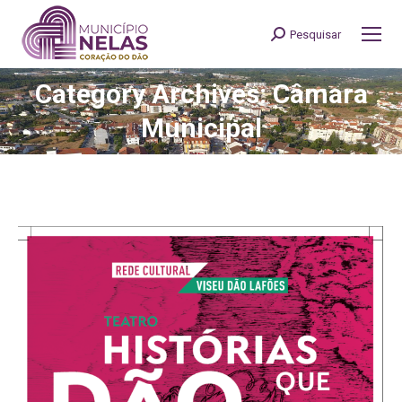
Pesquisar
Search:
Category Archives: Câmara
You are here:
Municipal