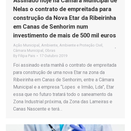
Assinado hoje na Câmara Municipal de
Nelas o contrato de empreitada para
construção da Nova Etar da Ribeirinha
em Canas de Senhorim num
investimento de mais de 500 mil euros
Ação Municipal
,
Ambiente
,
Ambiente e Proteção Civil
,
Câmara Municipal
,
Obras
By
Filipa Pais
17 Outubro 2019
Foi assinado esta manhã o contrato de empreitada
para construção de uma nova Etar na zona da
Ribeirinha em Canas de Senhorim, entre a Câmara
Municipal e a empresa “Lopes e Irmão, Lda”, Etar
essa que no futuro tratará todo o saneamento da
Zona Industrial próxima, da Zona das Lameiras e
Canas Nascente e terá…