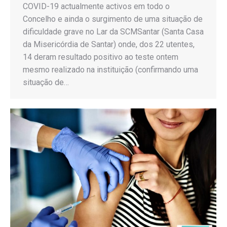
COVID-19 actualmente activos em todo o
Concelho e ainda o surgimento de uma situação de
dificuldade grave no Lar da SCMSantar (Santa Casa
da Misericórdia de Santar) onde, dos 22 utentes,
14 deram resultado positivo ao teste ontem
mesmo realizado na instituição (confirmando uma
situação de…