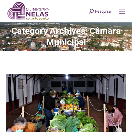
Pesquisar
Search:
Category Archives: Câmara
You are here:
Municipal