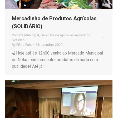
Mercadinho de Produtos Agrícolas
(SOLIDÁRIO)
Câmara Municipal
,
Gabinete de Apoio ao Agricultor
,
Notícias
By
Filipa Pais
8 Novembro 2020
🍎Hoje até às 12h00 venha ao Mercado Municipal
de Nelas onde encontra produtos da horta com
qualidade! Até já‼️