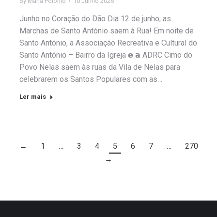
By
Maria Polónio
10 Junho 2026
Junho no Coração do Dão Dia 12 de junho, as
Marchas de Santo António saem à Rua! Em noite de
Santo António, a Associação Recreativa e Cultural do
Santo António – Bairro da Igreja 𝗲 𝗮 ADRC Cimo do
Povo Nelas saem às ruas da Vila de Nelas para
celebrarem os Santos Populares com as…
Ler mais
←
1
…
3
4
5
6
7
…
270
→