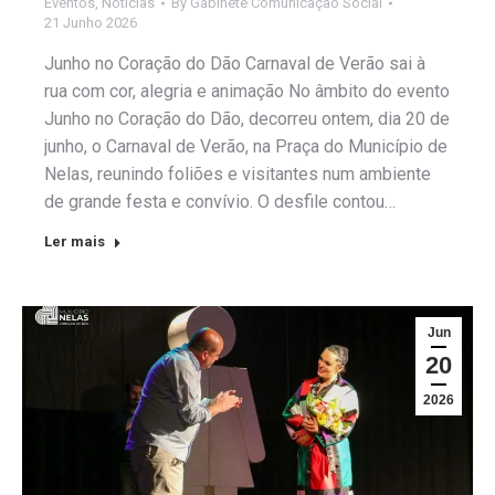
Eventos
,
Notícias
By
Gabinete Comunicação Social
21 Junho 2026
Junho no Coração do Dão Carnaval de Verão sai à
rua com cor, alegria e animação No âmbito do evento
Junho no Coração do Dão, decorreu ontem, dia 20 de
junho, o Carnaval de Verão, na Praça do Município de
Nelas, reunindo foliões e visitantes num ambiente
de grande festa e convívio. O desfile contou…
Ler mais
Jun
20
2026