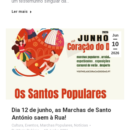
um testemunho singular da…
Ler mais
Jun
10
2026
Dia 12 de junho, as Marchas de Santo
António saem à Rua!
Cultura
,
Eventos
,
Marchas Populares
,
Notícias