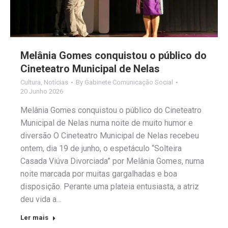
Melânia Gomes conquistou o público do
Cineteatro Municipal de Nelas
Cultura
,
Notícias
By
Gabinete Comunicação Social
20 Junho 2026
Melânia Gomes conquistou o público do Cineteatro
Municipal de Nelas numa noite de muito humor e
diversão O Cineteatro Municipal de Nelas recebeu
ontem, dia 19 de junho, o espetáculo “Solteira
Casada Viúva Divorciada” por Melânia Gomes, numa
noite marcada por muitas gargalhadas e boa
disposição. Perante uma plateia entusiasta, a atriz
deu vida a…
Ler mais