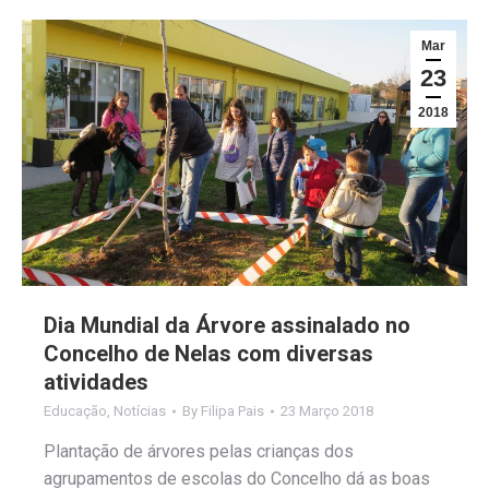
Mar
23
2018
Dia Mundial da Árvore assinalado no
Concelho de Nelas com diversas
atividades
Educação
,
Notícias
By
Filipa Pais
23 Março 2018
Plantação de árvores pelas crianças dos
agrupamentos de escolas do Concelho dá as boas