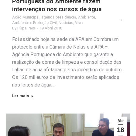
Portuguesa do Ambiente fazem
intervenção nos cursos de água
Ação Municipal
,
agenda presidencia
,
Ambiente
,
Ambiente e Proteção Civil
,
Notícias
,
Viver
By
Filipa Pais
19 Abril 2018
Foi assinado hoje na sede da APA em Coimbra um
protocolo entre a Câmara de Nelas e a APA –
Agência Portuguesa do Ambiente que garante a
realização de obras de limpeza e consolidação das
linhas de água afetadas pelos incêndios de outubro.
Os 120 mil euros de investimento serão aplicados
nos leitos de água…
Ler mais
Abr
18