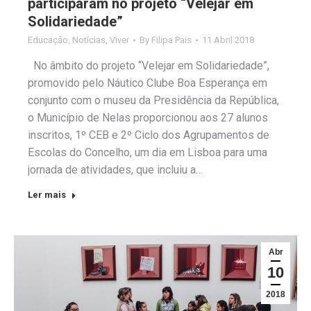
participaram no projeto “Velejar em
Solidariedade”
Educação
,
Notícias
,
Viver
By
Filipa Pais
11 Abril 2018
No âmbito do projeto “Velejar em Solidariedade”,
promovido pelo Náutico Clube Boa Esperança em
conjunto com o museu da Presidência da República,
o Município de Nelas proporcionou aos 27 alunos
inscritos, 1º CEB e 2º Ciclo dos Agrupamentos de
Escolas do Concelho, um dia em Lisboa para uma
jornada de atividades, que incluiu a…
Ler mais
Abr
10
2018