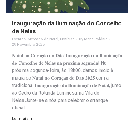
Inauguração da Iluminação do Concelho
de Nelas
Eventos
,
Mercado de Natal
,
Notícias
By
Maria Polónio
29 Novembro 2025
𝐍𝐚𝐭𝐚𝐥 𝐧𝐨 𝐂𝐨𝐫𝐚𝐜̧𝐚̃𝐨 𝐝𝐨 𝐃𝐚̃𝐨: 𝐈𝐧𝐚𝐮𝐠𝐮𝐫𝐚𝐜̧𝐚̃𝐨 𝐝𝐚 𝐈𝐥𝐮𝐦𝐢𝐧𝐚𝐜̧𝐚̃𝐨
𝐝𝐨 𝐂𝐨𝐧𝐜𝐞𝐥𝐡𝐨 𝐝𝐞 𝐍𝐞𝐥𝐚𝐬 𝐧𝐚 𝐩𝐫𝐨́𝐱𝐢𝐦𝐚 𝐬𝐞𝐠𝐮𝐧𝐝𝐚! Na
próxima segunda-feira, às 18h00, damos início à
magia do 𝐍𝐚𝐭𝐚𝐥 𝐧𝐨 𝐂𝐨𝐫𝐚𝐜̧𝐚̃𝐨 𝐝𝐨 𝐃𝐚̃𝐨 𝟐𝟎𝟐𝟓 com a
tradicional 𝐈𝐧𝐚𝐮𝐠𝐮𝐫𝐚𝐜̧𝐚̃𝐨 𝐝𝐚 𝐈𝐥𝐮𝐦𝐢𝐧𝐚𝐜̧𝐚̃𝐨 𝐝𝐞 𝐍𝐚𝐭𝐚𝐥, junto
ao Cedro da Rotunda Luminosa, na Vila de
Nelas.Junte-se a nós para celebrar o arranque
oficial…
Ler mais