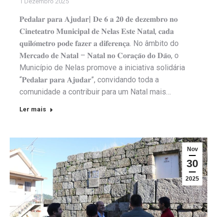
1 Dezembro 2025
𝐏𝐞𝐝𝐚𝐥𝐚𝐫 𝐩𝐚𝐫𝐚 𝐀𝐣𝐮𝐝𝐚𝐫| 𝐃𝐞 𝟔 𝐚 𝟐𝟎 𝐝𝐞 𝐝𝐞𝐳𝐞𝐦𝐛𝐫𝐨 𝐧𝐨
𝐂𝐢𝐧𝐞𝐭𝐞𝐚𝐭𝐫𝐨 𝐌𝐮𝐧𝐢𝐜𝐢𝐩𝐚𝐥 𝐝𝐞 𝐍𝐞𝐥𝐚𝐬 𝐄𝐬𝐭𝐞 𝐍𝐚𝐭𝐚𝐥, 𝐜𝐚𝐝𝐚
𝐪𝐮𝐢𝐥𝐨́𝐦𝐞𝐭𝐫𝐨 𝐩𝐨𝐝𝐞 𝐟𝐚𝐳𝐞𝐫 𝐚 𝐝𝐢𝐟𝐞𝐫𝐞𝐧𝐜̧𝐚. No âmbito do
𝐌𝐞𝐫𝐜𝐚𝐝𝐨 𝐝𝐞 𝐍𝐚𝐭𝐚𝐥 – 𝐍𝐚𝐭𝐚𝐥 𝐧𝐨 𝐂𝐨𝐫𝐚𝐜̧𝐚̃𝐨 𝐝𝐨 𝐃𝐚̃𝐨, o
Município de Nelas promove a iniciativa solidária
“𝐏𝐞𝐝𝐚𝐥𝐚𝐫 𝐩𝐚𝐫𝐚 𝐀𝐣𝐮𝐝𝐚𝐫”, convidando toda a
comunidade a contribuir para um Natal mais…
Ler mais
Nov
30
2025