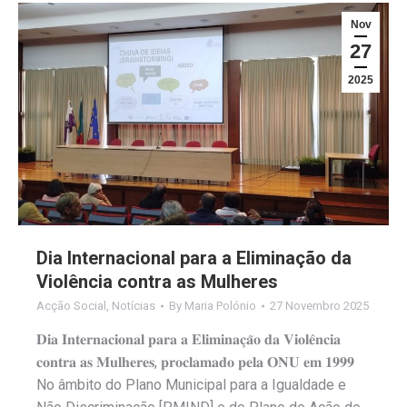
Nov
27
2025
Dia Internacional para a Eliminação da
Violência contra as Mulheres
Acção Social
,
Notícias
By
Maria Polónio
27 Novembro 2025
𝐃𝐢𝐚 𝐈𝐧𝐭𝐞𝐫𝐧𝐚𝐜𝐢𝐨𝐧𝐚𝐥 𝐩𝐚𝐫𝐚 𝐚 𝐄𝐥𝐢𝐦𝐢𝐧𝐚𝐜̧𝐚̃𝐨 𝐝𝐚 𝐕𝐢𝐨𝐥𝐞̂𝐧𝐜𝐢𝐚
𝐜𝐨𝐧𝐭𝐫𝐚 𝐚𝐬 𝐌𝐮𝐥𝐡𝐞𝐫𝐞𝐬, 𝐩𝐫𝐨𝐜𝐥𝐚𝐦𝐚𝐝𝐨 𝐩𝐞𝐥𝐚 𝐎𝐍𝐔 𝐞𝐦 𝟏𝟗𝟗𝟗
No âmbito do Plano Municipal para a Igualdade e