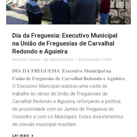
Dia da Freguesia: Executivo Municipal
na União de Freguesias de Carvalhal
Redondo e Aguieira
Notícias
,
Obras
By
Maria Polónio
30 Novembro 2025
𝐃𝐈𝐀 𝐃𝐀 𝐅𝐑𝐄𝐆𝐔𝐄𝐒𝐈𝐀: 𝐄𝐱𝐞𝐜𝐮𝐭𝐢𝐯𝐨 𝐌𝐮𝐧𝐢𝐜𝐢𝐩𝐚𝐥 𝐧𝐚
𝐔𝐧𝐢𝐚̃𝐨 𝐝𝐞 𝐅𝐫𝐞𝐠𝐮𝐞𝐬𝐢𝐚𝐬 𝐝𝐞 𝐂𝐚𝐫𝐯𝐚𝐥𝐡𝐚𝐥 𝐑𝐞𝐝𝐨𝐧𝐝𝐨 𝐞 𝐀𝐠𝐮𝐢𝐞𝐢𝐫𝐚
O Executivo Municipal realizou uma visita de
trabalho às obras da União de Freguesias de
Carvalhal Redondo e Aguieira, reforçando a política
de proximidade com as Juntas de Freguesia do
Concelho e com os Munícipes. Estes investimentos
de coesão municipal resultam…
Ler mais