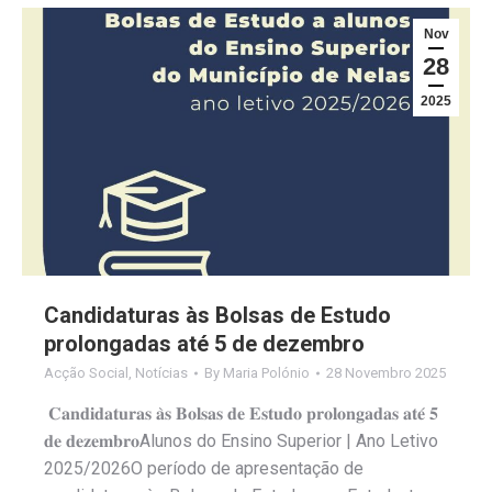
Nov
28
2025
Candidaturas às Bolsas de Estudo
prolongadas até 5 de dezembro
Acção Social
,
Notícias
By
Maria Polónio
28 Novembro 2025
𝐂𝐚𝐧𝐝𝐢𝐝𝐚𝐭𝐮𝐫𝐚𝐬 𝐚̀𝐬 𝐁𝐨𝐥𝐬𝐚𝐬 𝐝𝐞 𝐄𝐬𝐭𝐮𝐝𝐨 𝐩𝐫𝐨𝐥𝐨𝐧𝐠𝐚𝐝𝐚𝐬 𝐚𝐭𝐞́ 𝟓
𝐝𝐞 𝐝𝐞𝐳𝐞𝐦𝐛𝐫𝐨Alunos do Ensino Superior | Ano Letivo
2025/2026O período de apresentação de