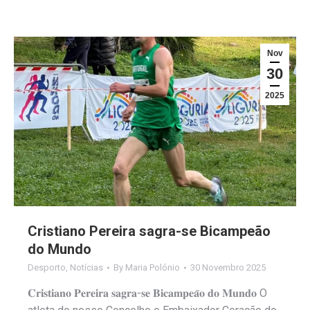
Nov
30
2025
Cristiano Pereira sagra-se Bicampeão
do Mundo
Desporto
,
Notícias
By
Maria Polónio
30 Novembro 2025
𝐂𝐫𝐢𝐬𝐭𝐢𝐚𝐧𝐨 𝐏𝐞𝐫𝐞𝐢𝐫𝐚 𝐬𝐚𝐠𝐫𝐚-𝐬𝐞 𝐁𝐢𝐜𝐚𝐦𝐩𝐞𝐚̃𝐨 𝐝𝐨 𝐌𝐮𝐧𝐝𝐨 O