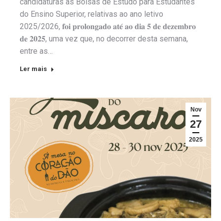
candidaturas às Bolsas de Estudo para Estudantes
do Ensino Superior, relativas ao ano letivo
2025/2026, 𝐟𝐨𝐢 𝐩𝐫𝐨𝐥𝐨𝐧𝐠𝐚𝐝𝐨 𝐚𝐭𝐞́ 𝐚𝐨 𝐝𝐢𝐚 𝟓 𝐝𝐞 𝐝𝐞𝐳𝐞𝐦𝐛𝐫𝐨
𝐝𝐞 𝟐𝟎𝟐𝟓, uma vez que, no decorrer desta semana,
entre as…
Ler mais
Nov
27
2025