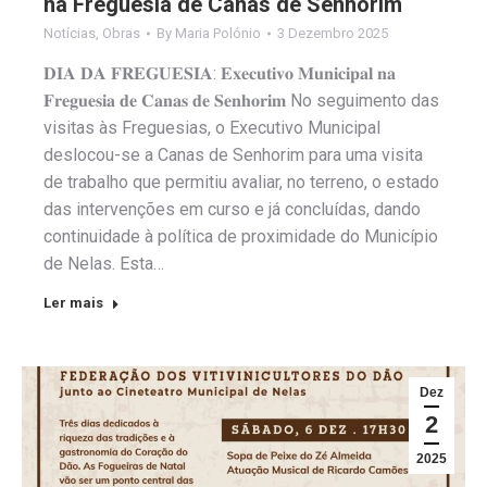
na Freguesia de Canas de Senhorim
Notícias
,
Obras
By
Maria Polónio
3 Dezembro 2025
𝐃𝐈𝐀 𝐃𝐀 𝐅𝐑𝐄𝐆𝐔𝐄𝐒𝐈𝐀: 𝐄𝐱𝐞𝐜𝐮𝐭𝐢𝐯𝐨 𝐌𝐮𝐧𝐢𝐜𝐢𝐩𝐚𝐥 𝐧𝐚
𝐅𝐫𝐞𝐠𝐮𝐞𝐬𝐢𝐚 𝐝𝐞 𝐂𝐚𝐧𝐚𝐬 𝐝𝐞 𝐒𝐞𝐧𝐡𝐨𝐫𝐢𝐦 No seguimento das
visitas às Freguesias, o Executivo Municipal
deslocou-se a Canas de Senhorim para uma visita
de trabalho que permitiu avaliar, no terreno, o estado
das intervenções em curso e já concluídas, dando
continuidade à política de proximidade do Município
de Nelas. Esta…
Ler mais
Dez
2
2025