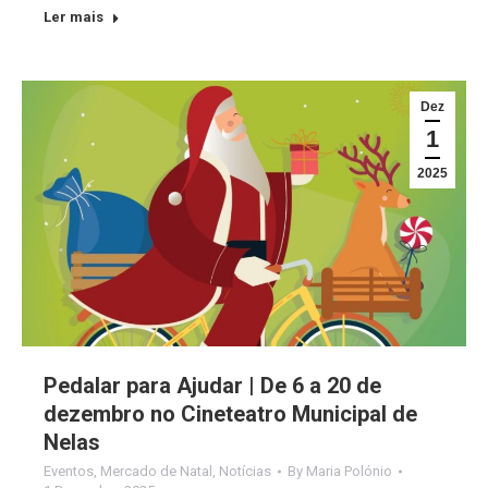
Ler mais
Dez
1
2025
Pedalar para Ajudar | De 6 a 20 de
dezembro no Cineteatro Municipal de
Nelas
Eventos
,
Mercado de Natal
,
Notícias
By
Maria Polónio