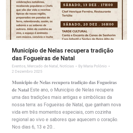
Município de Nelas recupera tradição
das Fogueiras de Natal
Eventos
,
Mercado de Natal
,
Notícias
By
Maria Polónio
2 Dezembro 2025
𝐌𝐮𝐧𝐢𝐜𝐢́𝐩𝐢𝐨 𝐝𝐞 𝐍𝐞𝐥𝐚𝐬 𝐫𝐞𝐜𝐮𝐩𝐞𝐫𝐚 𝐭𝐫𝐚𝐝𝐢𝐜̧𝐚̃𝐨 𝐝𝐚𝐬 𝐅𝐨𝐠𝐮𝐞𝐢𝐫𝐚𝐬
𝐝𝐞 𝐍𝐚𝐭𝐚𝐥 Este ano, o Município de Nelas recupera
uma das tradições mais antigas e simbólicas da
nossa terra: as Fogueiras de Natal, que ganham nova
vida em três momentos especiais, com cozinha
regional ao vivo e sabores que aquecem o coração.
Nos dias 6, 13 e 20…