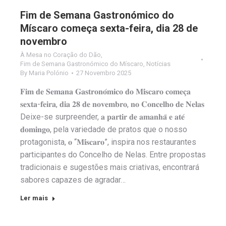
Fim de Semana Gastronómico do
Míscaro começa sexta-feira, dia 28 de
novembro
À Mesa no Coração do Dão
,
Fim de Semana Gastronómico do Míscaro
,
Notícias
By
Maria Polónio
27 Novembro 2025
𝐅𝐢𝐦 𝐝𝐞 𝐒𝐞𝐦𝐚𝐧𝐚 𝐆𝐚𝐬𝐭𝐫𝐨𝐧𝐨́𝐦𝐢𝐜𝐨 𝐝𝐨 𝐌𝐢́𝐬𝐜𝐚𝐫𝐨 𝐜𝐨𝐦𝐞𝐜̧𝐚
𝐬𝐞𝐱𝐭𝐚-𝐟𝐞𝐢𝐫𝐚, 𝐝𝐢𝐚 𝟐𝟖 𝐝𝐞 𝐧𝐨𝐯𝐞𝐦𝐛𝐫𝐨, 𝐧𝐨 𝐂𝐨𝐧𝐜𝐞𝐥𝐡𝐨 𝐝𝐞 𝐍𝐞𝐥𝐚𝐬
Deixe-se surpreender, 𝐚 𝐩𝐚𝐫𝐭𝐢𝐫 𝐝𝐞 𝐚𝐦𝐚𝐧𝐡𝐚̃ 𝐞 𝐚𝐭𝐞́
𝐝𝐨𝐦𝐢𝐧𝐠𝐨, pela variedade de pratos que o nosso
protagonista, 𝐨 “𝐌𝐢́𝐬𝐜𝐚𝐫𝐨”, inspira nos restaurantes
participantes do Concelho de Nelas. Entre propostas
tradicionais e sugestões mais criativas, encontrará
sabores capazes de agradar…
Ler mais