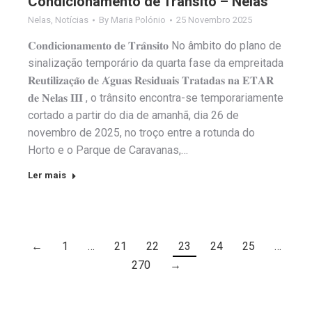
Condicionamento de Trânsito – Nelas
Nelas
,
Notícias
By
Maria Polónio
25 Novembro 2025
𝐂𝐨𝐧𝐝𝐢𝐜𝐢𝐨𝐧𝐚𝐦𝐞𝐧𝐭𝐨 𝐝𝐞 𝐓𝐫𝐚̂𝐧𝐬𝐢𝐭𝐨 No âmbito do plano de
sinalização temporário da quarta fase da empreitada
𝐑𝐞𝐮𝐭𝐢𝐥𝐢𝐳𝐚𝐜̧𝐚̃𝐨 𝐝𝐞 𝐀́𝐠𝐮𝐚𝐬 𝐑𝐞𝐬𝐢𝐝𝐮𝐚𝐢𝐬 𝐓𝐫𝐚𝐭𝐚𝐝𝐚𝐬 𝐧𝐚 𝐄𝐓𝐀𝐑
𝐝𝐞 𝐍𝐞𝐥𝐚𝐬 𝐈𝐈𝐈 , o trânsito encontra-se temporariamente
cortado a partir do dia de amanhã, dia 26 de
novembro de 2025, no troço entre a rotunda do
Horto e o Parque de Caravanas,…
Ler mais
←
1
…
21
22
23
24
25
…
270
→