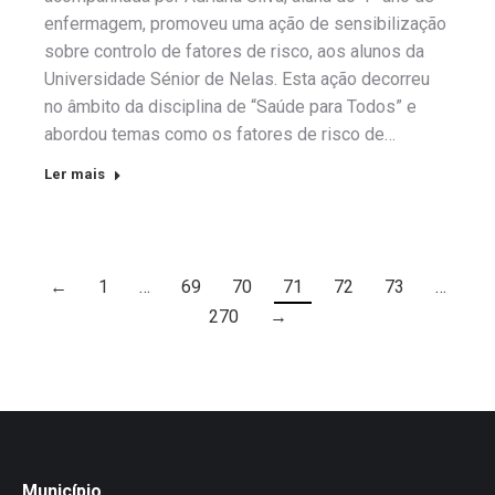
enfermagem, promoveu uma ação de sensibilização
sobre controlo de fatores de risco, aos alunos da
Universidade Sénior de Nelas. Esta ação decorreu
no âmbito da disciplina de “Saúde para Todos” e
abordou temas como os fatores de risco de…
Ler mais
←
1
…
69
70
71
72
73
…
270
→
Município