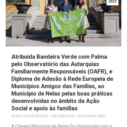
2023
Atribuída Bandeira Verde com Palma
pelo Observatório das Autarquias
Familiarmente Responsáveis (OAFR), e
Diploma de Adesão à Rede Europeia de
Municípios Amigos das Famílias, ao
Município de Nelas pelas boas práticas
desenvolvidas no âmbito da Ação
Social e apoio às famílias
Acção Social
,
Notícias
By
Filipa Pais
8 Fevereiro 2023
A Câmara Municipal de Nelas foi distinguida com a