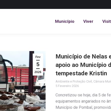
Município
Viver
Visi
Município
Viver
Visi
Município de Nelas 
Fev
5
apoio ao Município 
tempestade Kristin
2026
Ambiente e Proteção Civil
,
Câmara Muni
5 Fevereiro 2026
Concretizou-se hoje, dia 5 de f
equipamentos angariados no âmb
Município de Pombal, promovida 