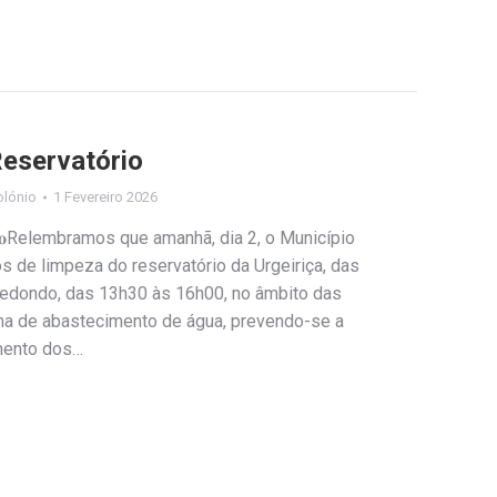
Reservatório
olónio
1 Fevereiro 2026
𝐫𝐯𝐚𝐭𝐨́𝐫𝐢𝐨Relembramos que amanhã, dia 2, o Município
os de limpeza do reservatório da Urgeiriça, das
Redondo, das 13h30 às 16h00, no âmbito das
a de abastecimento de água, prevendo-se a
mento dos…