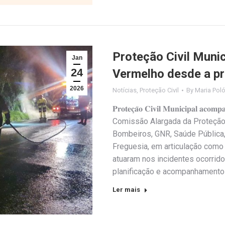
Proteção Civil Muni
Jan
24
Vermelho desde a pr
2026
Notícias
,
Proteção Civil
By
Maria Pol
𝐏𝐫𝐨𝐭𝐞𝐜̧𝐚̃𝐨 𝐂𝐢𝐯𝐢𝐥 𝐌𝐮𝐧𝐢𝐜𝐢𝐩𝐚𝐥 𝐚𝐜𝐨𝐦
Comissão Alargada da Proteção C
Bombeiros, GNR, Saúde Pública
Freguesia, em articulação com
atuaram nos incidentes ocorrido
planificação e acompanhamento 
Ler mais