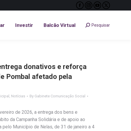
Facebook
Instagram
YouTube
X
tar
Investir
Balcão Virtual
Pesquisar
Search:
page
page
page
page
opens
opens
opens
opens
tar
Investir
Balcão Virtual
Pesquisar
Search:
in
in
in
in
new
new
new
new
window
window
window
window
entrega donativos e reforça
de Pombal afetado pela
cipal
,
Notícias
By
Gabinete Comunicação Social
evereiro de 2026, a entrega dos bens e
ito da Campanha Solidária e de apoio ao
pelo Município de Nelas, de 31 de janeiro a 4