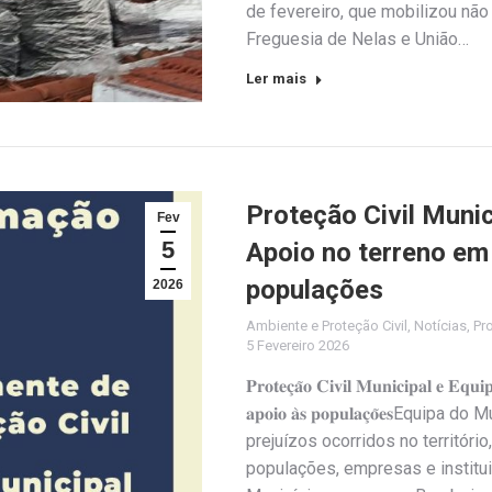
de fevereiro, que mobilizou nã
Freguesia de Nelas e União…
Ler mais
Proteção Civil Munic
Fev
5
Apoio no terreno em
populações
2026
Ambiente e Proteção Civil
,
Notícias
,
Pro
5 Fevereiro 2026
𝐏𝐫𝐨𝐭𝐞𝐜̧𝐚̃𝐨 𝐂𝐢𝐯𝐢𝐥 𝐌𝐮𝐧𝐢𝐜𝐢𝐩𝐚𝐥 𝐞 𝐄𝐪𝐮
𝐚𝐩𝐨𝐢𝐨 𝐚̀𝐬 𝐩𝐨𝐩𝐮𝐥𝐚𝐜̧𝐨̃𝐞
prejuízos ocorridos no territóri
populações, empresas e institui