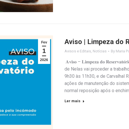
Aviso | Limpeza do 
Fev
1
Avisos e Editais
,
Notícias
By
Maria P
2026
𝐀𝐯𝐢𝐬𝐨 – 𝐋𝐢𝐦𝐩𝐞𝐳𝐚 𝐝𝐨 𝐑𝐞𝐬𝐞
de Nelas vai proceder a trabalh
9h30 às 11h30, e de Carvalhal 
ações de manutenção do sistem
normal reposição após o enchi
Ler mais