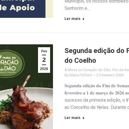
Município, os nossos Bombeiro
Senhorim e…
Ler mais
Segunda edição do 
Fev
2
do Coelho
2026
À Mesa no Coração do Dão
,
Fim de S
By
Maria Polónio
2 Fevereiro 2026
𝐒𝐞𝐠𝐮𝐧𝐝𝐚 𝐞𝐝𝐢𝐜̧𝐚̃𝐨 𝐝𝐨 𝐅𝐢𝐦 𝐝𝐞 𝐒𝐞𝐦𝐚
𝐟𝐞𝐯𝐞𝐫𝐞𝐢𝐫𝐨 𝐚 𝟏 𝐝𝐞 𝐦𝐚𝐫𝐜̧𝐨 𝐝𝐞 𝟐𝟎𝟐𝟔
sucesso da primeira edição, o 𝐅𝐢𝐦 𝐝𝐞 
ao Concelho de Nelas. Durante os 𝐝𝐢𝐚𝐬 𝟐
Ler mais