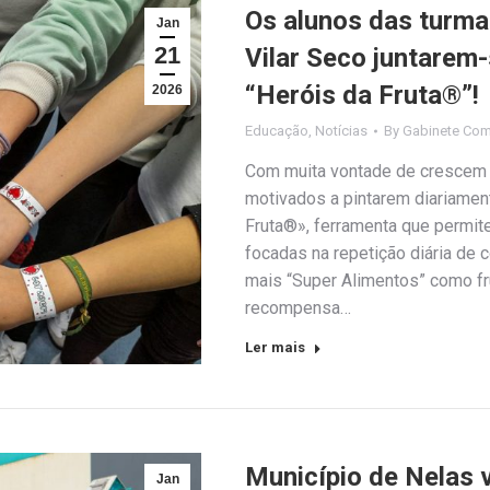
Os alunos das turma
Jan
21
Vilar Seco juntarem
“Heróis da Fruta®”!
2026
Educação
,
Notícias
By
Gabinete Com
Com muita vontade de crescem 
motivados a pintarem diariamen
Fruta®», ferramenta que permite
focadas na repetição diária de
mais “Super Alimentos” como f
recompensa…
Ler mais
Município de Nelas v
Jan