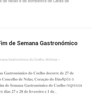
s de Nelas e de Bombeiros de Canas de
Fim de Semana Gastronómico
emana Gastronómico do Coelho
,
Notícias
𝐚 𝐆𝐚𝐬𝐭𝐫𝐨𝐧𝐨́𝐦𝐢𝐜𝐨 𝐝𝐨 𝐂𝐨𝐞𝐥𝐡𝐨 𝐝𝐞𝐜𝐨𝐫𝐫𝐞 𝐝𝐞 𝟐𝟕 𝐝𝐞
 𝐧𝐨 𝐂𝐨𝐧𝐜𝐞𝐥𝐡𝐨 𝐝𝐞 𝐍𝐞𝐥𝐚𝐬, 𝐂𝐨𝐫𝐚𝐜̧𝐚̃𝐨 𝐝𝐨 𝐃𝐚̃𝐨Após o
𝐒𝐞𝐦𝐚𝐧𝐚 𝐆𝐚𝐬𝐭𝐫𝐨𝐧𝐨́𝐦𝐢𝐜𝐨 𝐝𝐨 𝐂𝐨𝐞𝐥𝐡𝐨 regressa
𝟕 𝐞 𝟐𝟖 𝐝𝐞 𝐟𝐞𝐯𝐞𝐫𝐞𝐢𝐫𝐨 𝐞 𝟏 𝐝𝐞…