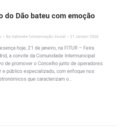
o do Dão bateu com emoção
o
By
Gabinete Comunicação Social
21 Janeiro 2026
sença hoje, 21 de janeiro, na FITUR – Feira
rid, a convite da Comunidade Intermunicipal
vo de promover o Concelho junto de operadores
tor e público especializado, com enfoque nos
gastronómicos que caracterizam o…