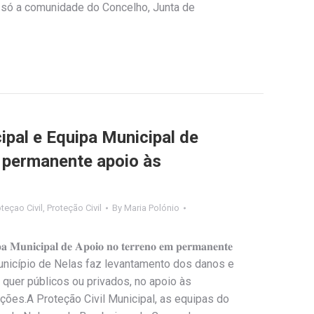
o só a comunidade do Concelho, Junta de
ipal e Equipa Municipal de
 permanente apoio às
teçao Civil
,
Proteção Civil
By
Maria Polónio
𝐢𝐩𝐚 𝐌𝐮𝐧𝐢𝐜𝐢𝐩𝐚𝐥 𝐝𝐞 𝐀𝐩𝐨𝐢𝐨 𝐧𝐨 𝐭𝐞𝐫𝐫𝐞𝐧𝐨 𝐞𝐦 𝐩𝐞𝐫𝐦𝐚𝐧𝐞𝐧𝐭𝐞
Equipa do Município de Nelas faz levantamento dos danos e
o, quer públicos ou privados, no apoio às
ções.A Proteção Civil Municipal, as equipas do