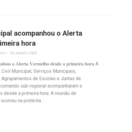
cipal acompanhou o Alerta
imeira hora
ónio
24 Janeiro 2026
𝐩𝐚𝐧𝐡𝐨𝐮 𝐨 𝐀𝐥𝐞𝐫𝐭𝐚 𝐕𝐞𝐫𝐦𝐞𝐥𝐡𝐨 𝐝𝐞𝐬𝐝𝐞 𝐚 𝐩𝐫𝐢𝐦𝐞𝐢𝐫𝐚 𝐡𝐨𝐫𝐚 A
ivil Municipal, Serviços Municipais,
, Agrupamentos de Escolas e Juntas de
o comando sub-regional acompanharam e
s desde a primeira hora. A reunião de
ocorreu na pretérita…