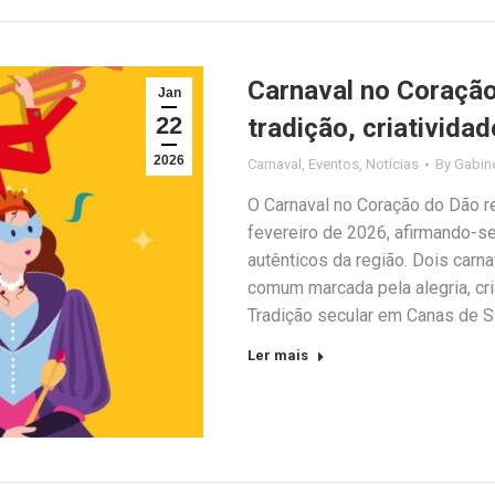
Carnaval no Coraçã
Jan
22
tradição, criativida
2026
Carnaval
,
Eventos
,
Notícias
By
Gabin
O Carnaval no Coração do Dão r
fevereiro de 2026, afirmando-
autênticos da região. Dois carna
comum marcada pela alegria, cri
Tradição secular em Canas de 
Ler mais