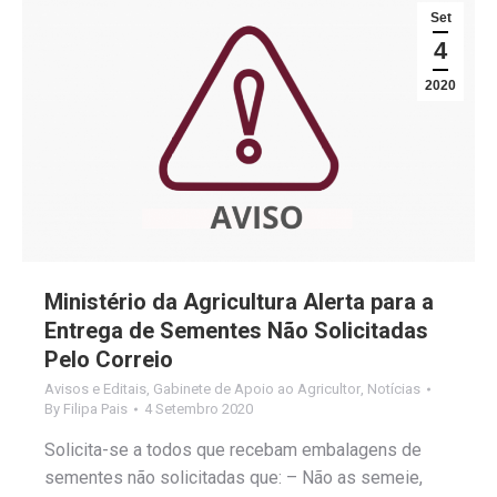
Set
4
2020
Ministério da Agricultura Alerta para a
Entrega de Sementes Não Solicitadas
Pelo Correio
Avisos e Editais
,
Gabinete de Apoio ao Agricultor
,
Notícias
By
Filipa Pais
4 Setembro 2020
Solicita-se a todos que recebam embalagens de
sementes não solicitadas que: – Não as semeie,