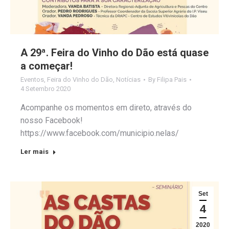
A 29ª. Feira do Vinho do Dão está quase
a começar!
Eventos
,
Feira do Vinho do Dão
,
Notícias
By
Filipa Pais
4 Setembro 2020
Acompanhe os momentos em direto, através do
nosso Facebook!
https://www.facebook.com/municipio.nelas/
Ler mais
Set
4
2020