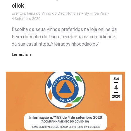
click
Eventos
,
Feira do Vinho do Dão
,
Notícias
By
Filipa Pais
4 Setembro 2020
Escolha os seus vinhos preferidos na loja online da
Feira do Vinho do Dão e receba-os na comodidade
da sua casa! https://feiradovinhododao.pt/
Ler mais
Set
4
2020