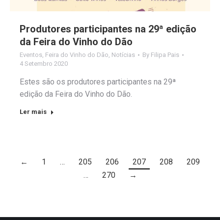
Produtores participantes na 29ª edição
da Feira do Vinho do Dão
Eventos
,
Feira do Vinho do Dão
,
Notícias
By
Filipa Pais
4 Setembro 2020
Estes são os produtores participantes na 29ª
edição da Feira do Vinho do Dão.
Ler mais
←
1
…
205
206
207
208
209
…
270
→