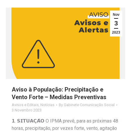
Nov
3
2023
Aviso à População: Precipitação e
Vento Forte – Medidas Preventivas
Avisos e Editais
,
Notícias
By
Gabinete Comunicação Social
3 Novembro 2023
𝟭. 𝗦𝗜𝗧𝗨𝗔𝗖̧𝗔̃𝗢 O IPMA prevê, para as próximas 48
horas, precipitação, por vezes forte, vento, agitação