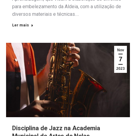
para embelezamento da Aldeia, com a utilização de
diversos materiais e técnicas.…
Ler mais
Nov
7
2023
Disciplina de Jazz na Academia
Municipal de Artes de Nelas