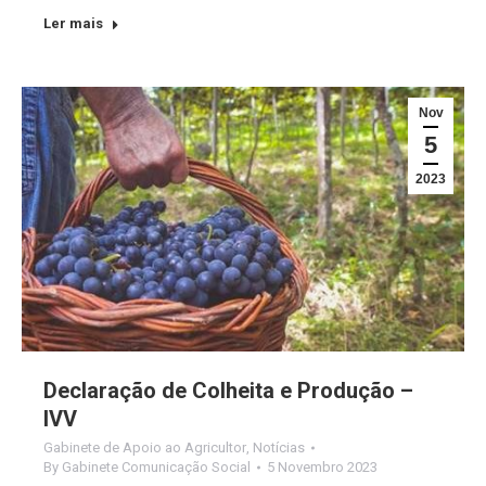
Ler mais
Nov
5
2023
Declaração de Colheita e Produção –
IVV
Gabinete de Apoio ao Agricultor
,
Notícias
By
Gabinete Comunicação Social
5 Novembro 2023