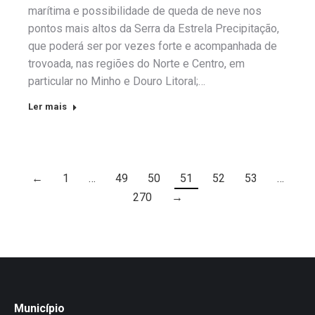
marítima e possibilidade de queda de neve nos
pontos mais altos da Serra da Estrela Precipitação,
que poderá ser por vezes forte e acompanhada de
trovoada, nas regiões do Norte e Centro, em
particular no Minho e Douro Litoral;…
Ler mais
←
1
…
49
50
51
52
53
…
270
→
Município