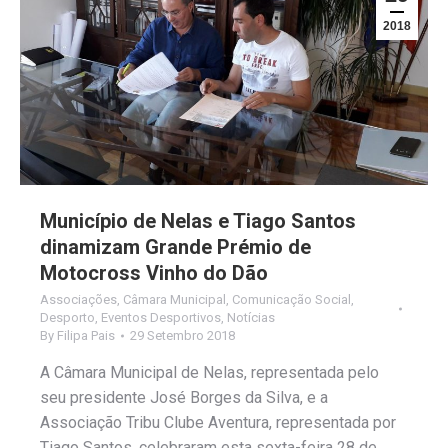
2018
Município de Nelas e Tiago Santos
dinamizam Grande Prémio de
Motocross Vinho do Dão
Associações
,
Câmara Municipal
,
Comunicação Social
,
Desporto
,
Eventos Desportivos
,
Notícias
By
Filipa Pais
29 Setembro 2018
A Câmara Municipal de Nelas, representada pelo
seu presidente José Borges da Silva, e a
Associação Tribu Clube Aventura, representada por
Tiago Santos, celebraram esta sexta-feira 28 de