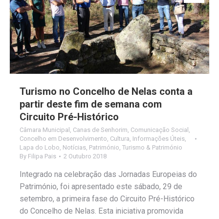
Turismo no Concelho de Nelas conta a
partir deste fim de semana com
Circuito Pré-Histórico
Câmara Municipal
,
Canas de Senhorim
,
Comunicação Social
,
Concelho em Desenvolvimento
,
Cultura
,
Informações Úteis
,
Lapa do Lobo
,
Notícias
,
Património
,
Turismo & Património
By
Filipa Pais
2 Outubro 2018
Integrado na celebração das Jornadas Europeias do
Património, foi apresentado este sábado, 29 de
setembro, a primeira fase do Circuito Pré-Histórico
do Concelho de Nelas. Esta iniciativa promovida