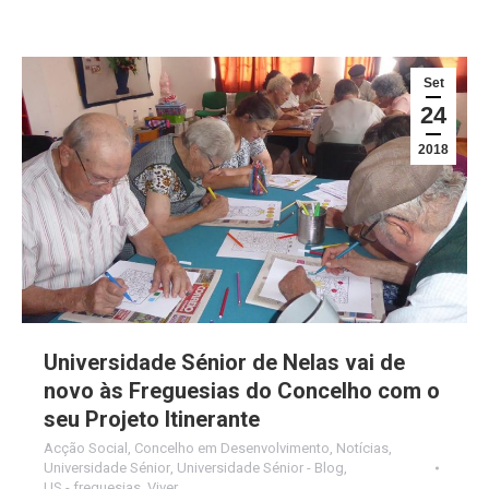
Set
24
2018
Universidade Sénior de Nelas vai de
novo às Freguesias do Concelho com o
seu Projeto Itinerante
Acção Social
,
Concelho em Desenvolvimento
,
Notícias
,
Universidade Sénior
,
Universidade Sénior - Blog
,
US - freguesias
,
Viver