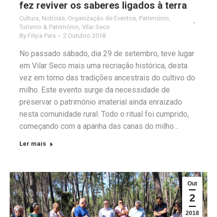
fez reviver os saberes ligados à terra
Cultura
,
Notícias
,
Organização de Eventos
,
Património
,
Turismo & Património
,
Vilar Seco
By
Filipa Pais
2 Outubro 2018
No passado sábado, dia 29 de setembro, teve lugar
em Vilar Seco mais uma recriação histórica, desta
vez em torno das tradições ancestrais do cultivo do
milho. Este evento surge da necessidade de
preservar o património imaterial ainda enraizado
nesta comunidade rural. Todo o ritual foi cumprido,
começando com a apanha das canas do milho…
Ler mais
Out
2
2018