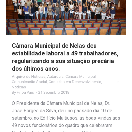
Câmara Municipal de Nelas deu
estabilidade laboral a 49 trabalhadores,
regularizando a sua situação precária
dos últimos anos.
Arquivo de Notícias
,
Autarquia
,
Câmara Municipal
,
Comunicação Social
,
Concelho em Desenvolvimento
,
Notícias
By
Filipa Pais
21 Setembro 2018
O Presidente da Câmara Municipal de Nelas, Dr.
José Borges da Silva, deu, no passado dia 10 de
setembro, no Edifício Multiusos, as boas-vindas aos
49 novos funcionários do quadro que celebraram