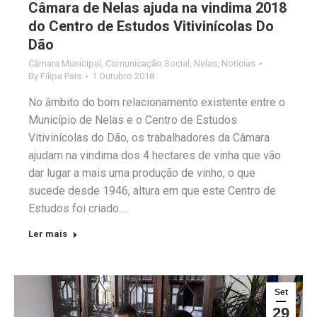
Câmara de Nelas ajuda na vindima 2018
do Centro de Estudos Vitivinícolas Do
Dão
Câmara Municipal
,
Comunicação Social
,
Nelas
,
Notícias
By
Filipa Pais
1 Outubro 2018
No âmbito do bom relacionamento existente entre o
Município de Nelas e o Centro de Estudos
Vitivinícolas do Dão, os trabalhadores da Câmara
ajudam na vindima dos 4 hectares de vinha que vão
dar lugar a mais uma produção de vinho, o que
sucede desde 1946, altura em que este Centro de
Estudos foi criado.…
Ler mais
Set
29