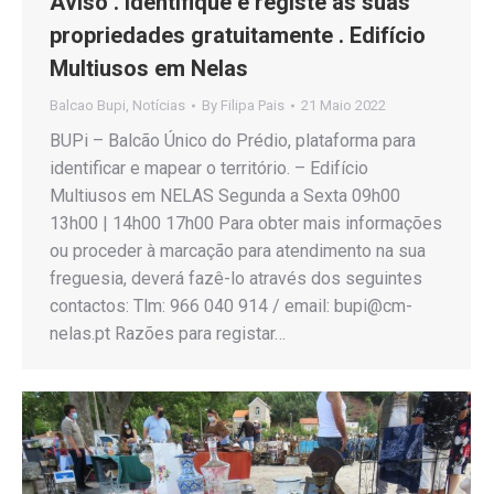
Aviso . Identifique e registe as suas
propriedades gratuitamente . Edifício
Multiusos em Nelas
Balcao Bupi
,
Notícias
By
Filipa Pais
21 Maio 2022
BUPi – Balcão Único do Prédio, plataforma para
identificar e mapear o território. – Edifício
Multiusos em NELAS Segunda a Sexta 09h00
13h00 | 14h00 17h00 Para obter mais informações
ou proceder à marcação para atendimento na sua
freguesia, deverá fazê-lo através dos seguintes
contactos: Tlm: 966 040 914 / email: bupi@cm-
nelas.pt Razões para registar…