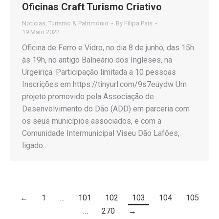
Oficinas Craft Turismo Criativo
Notícias
,
Turismo & Património
By
Filipa Pais
19 Maio 2022
Oficina de Ferro e Vidro, no dia 8 de junho, das 15h
às 19h, no antigo Balneário dos Ingleses, na
Urgeiriça. Participação limitada a 10 pessoas
Inscrições em https://tinyurl.com/9s7euydw Um
projeto promovido pela Associação de
Desenvolvimento do Dão (ADD) em parceria com
os seus municípios associados, e com a
Comunidade Intermunicipal Viseu Dão Lafões,
ligado…
←
1
…
101
102
103
104
105
…
270
→