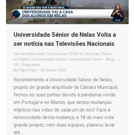
Universidade Sénior de Nelas Volta a
ser notícia nas Televisões Nacionais
Câmara Municipal
,
Coronavirus COVID19
,
Notícias
,
Rádio
US Nelas
,
Universidade Sénior
,
Universidade Sénior - Blog
,
US - freguesias
By
Filipa Pais
20 Junho 2020
Recentemente a Universidade Sénior de Nelas,
projeto de grande amplitude da Câmara Municipal,
fechou as suas portas devido à pandemia vivida
em Portugal e no Mundo, que tantas mudanças
implicou nas vidas de cada um de nós! Face à
necessidade desta mudança, a 18 de maio este
grande projeto, com duas equipas, planeou levar
até…