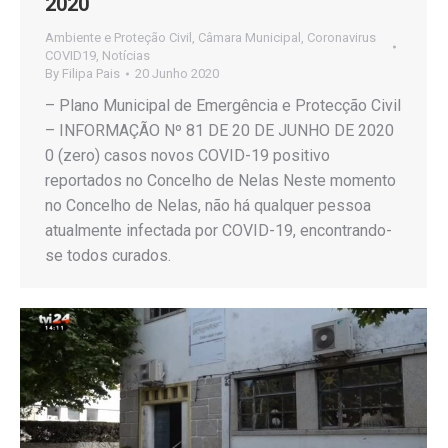
2020
Ambiente e Proteção Civil
,
Câmara Municipal
,
Coronavirus
COVID19
,
Notícias
By
Filipa Pais
20 Junho 2020
– Plano Municipal de Emergência e Protecção Civil
– INFORMAÇÃO Nº 81 DE 20 DE JUNHO DE 2020
0 (zero) casos novos COVID-19 positivo
reportados no Concelho de Nelas Neste momento
no Concelho de Nelas, não há qualquer pessoa
atualmente infectada por COVID-19, encontrando-
se todos curados.