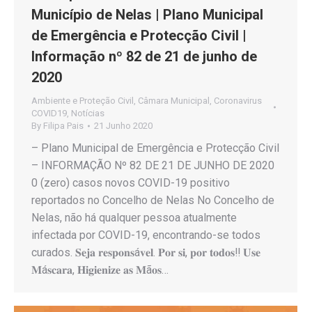
Município de Nelas | Plano Municipal
de Emergência e Protecção Civil |
Informação nº 82 de 21 de junho de
2020
Ambiente e Proteção Civil
,
Câmara Municipal
,
Coronavirus
COVID19
,
Notícias
By
Filipa Pais
21 Junho 2020
– Plano Municipal de Emergência e Protecção Civil
– INFORMAÇÃO Nº 82 DE 21 DE JUNHO DE 2020
0 (zero) casos novos COVID-19 positivo
reportados no Concelho de Nelas No Concelho de
Nelas, não há qualquer pessoa atualmente
infectada por COVID-19, encontrando-se todos
curados. 𝐒𝐞𝐣𝐚 𝐫𝐞𝐬𝐩𝐨𝐧𝐬á𝐯𝐞𝐥. 𝐏𝐨𝐫 𝐬𝐢, 𝐩𝐨𝐫 𝐭𝐨𝐝𝐨𝐬‼️ 𝐔𝐬𝐞
𝐌á𝐬𝐜𝐚𝐫𝐚, 𝐇𝐢𝐠𝐢𝐞𝐧𝐢𝐳𝐞 𝐚𝐬 𝐌ã𝐨𝐬…