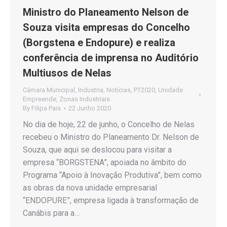
Ministro do Planeamento Nelson de
Souza visita empresas do Concelho
(Borgstena e Endopure) e realiza
conferência de imprensa no Auditório
Multiusos de Nelas
Câmara Municipal
,
Industria
,
Notícias
,
PT2020
,
Unidade
Empreende
,
Zonas Industriais
By
Filipa Pais
22 Junho 2020
No dia de hoje, 22 de junho, o Concelho de Nelas
recebeu o Ministro do Planeamento Dr. Nelson de
Souza, que aqui se deslocou para visitar a
empresa “BORGSTENA”, apoiada no âmbito do
Programa “Apoio à Inovação Produtiva”, bem como
as obras da nova unidade empresarial
“ENDOPURE”, empresa ligada à transformação de
Canábis para a…