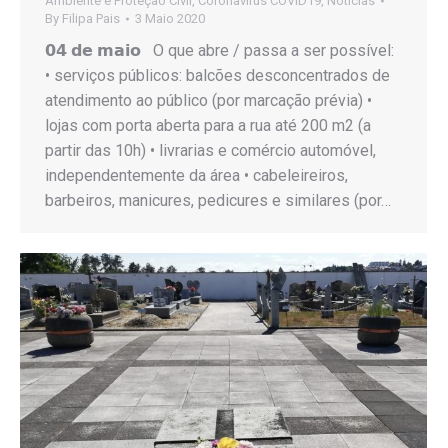
Ambiente e Proteção Civil
,
Coronavirus COVID19
,
Notícias
By
Filipa Pais
3 Maio 2020
𝟬𝟰 𝗱𝗲 𝗺𝗮𝗶𝗼 O que abre / passa a ser possível:
• serviços públicos: balcões desconcentrados de
atendimento ao público (por marcação prévia) •
lojas com porta aberta para a rua até 200 m2 (a
partir das 10h) • livrarias e comércio automóvel,
independentemente da área • cabeleireiros,
barbeiros, manicures, pedicures e similares (por…