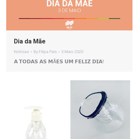
Dia da Mãe
Notícias
By
Filipa Pais
3 Maio 2020
𝗔 𝗧𝗢𝗗𝗔𝗦 𝗔𝗦 𝗠Ã𝗘𝗦 𝗨𝗠 𝗙𝗘𝗟𝗜𝗭 𝗗𝗜𝗔!