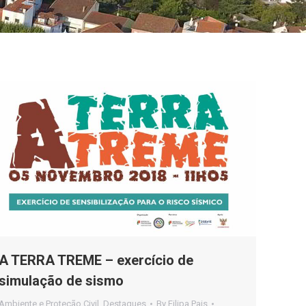
A TERRA TREME – exercício de
simulação de sismo
Ambiente e Proteção Civil
,
Destaques
By
Filipa Pais