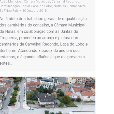
Ação Municipal
,
Câmara Municipal
,
Carvalhal Redondo
,
Comunicação Social
,
Lapa do Lobo
,
Notícias
,
Santar
,
Viver
By
Filipa Pais
30 Outubro 2018
No âmbito dos trabalhos gerais de requalificação
dos cemitérios do concelho, a Câmara Municipal
de Nelas, em colaboração com as Juntas de
Freguesia, procedeu ao arranjo e pintura dos
cemitérios de Carvalhal Redondo, Lapa do Lobo e
Senhorim. Atendendo à época do ano em que
estamos, e à grande afluência que ela provoca a
estes…