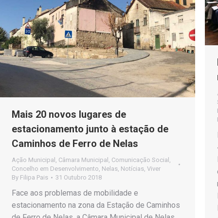
Mais 20 novos lugares de
estacionamento junto à estação de
Caminhos de Ferro de Nelas
Ação Municipal
,
Câmara Municipal
,
Comunicação Social
,
Concelho em Desenvolvimento
,
Nelas
,
Notícias
,
Viver
By
Filipa Pais
31 Outubro 2018
Face aos problemas de mobilidade e
estacionamento na zona da Estação de Caminhos
de Ferro de Nelas, a Câmara Municipal de Nelas