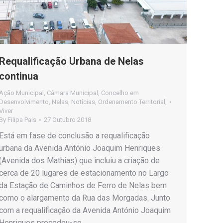
Requalificação Urbana de Nelas
continua
Ação Municipal
,
Câmara Municipal
,
Concelho em
Desenvolvimento
,
Nelas
,
Notícias
,
Ordenamento Territorial
,
Viver
By
Filipa Pais
27 Outubro 2018
Está em fase de conclusão a requalificação
urbana da Avenida António Joaquim Henriques
(Avenida dos Mathias) que incluiu a criação de
cerca de 20 lugares de estacionamento no Largo
da Estação de Caminhos de Ferro de Nelas bem
como o alargamento da Rua das Morgadas. Junto
com a requalificação da Avenida António Joaquim
Henriques procedeu-se…