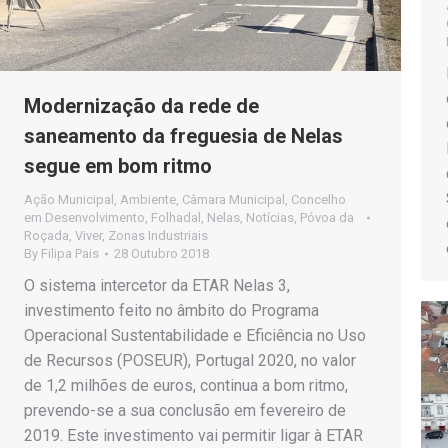
Modernização da rede de
saneamento da freguesia de Nelas
segue em bom ritmo
Ação Municipal
,
Ambiente
,
Câmara Municipal
,
Concelho
em Desenvolvimento
,
Folhadal
,
Nelas
,
Notícias
,
Póvoa da
Roçada
,
Viver
,
Zonas Industriais
By
Filipa Pais
28 Outubro 2018
O sistema intercetor da ETAR Nelas 3,
investimento feito no âmbito do Programa
Operacional Sustentabilidade e Eficiência no Uso
de Recursos (POSEUR), Portugal 2020, no valor
de 1,2 milhões de euros, continua a bom ritmo,
prevendo-se a sua conclusão em fevereiro de
2019. Este investimento vai permitir ligar à ETAR