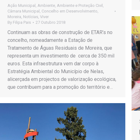
Ação Municipal
,
Ambiente
,
Ambiente e Proteção Civil
,
Câmara Municipal
,
Concelho em Desenvolvimento
,
Moreira
,
Notícias
,
Viver
By
Filipa Pais
27 Outubro 2018
Continuam as obras de construção de ETAR’s no
concelho, nomeadamente a Estação de
Tratamento de Águas Residuais de Moreira, que
representa um investimento de cerca de 350 mil
euros. Esta infraestrutura vem dar corpo à
Estratégia Ambiental do Município de Nelas,
alicerçada em projectos de valorização ecológica,
que contribuem para a promoção do território e…