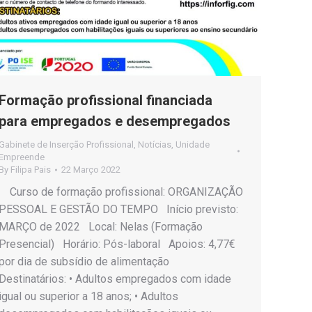
Formação profissional financiada
para empregados e desempregados
Gabinete de Inserção Profissional
,
Notícias
,
Unidade
Empreende
By
Filipa Pais
22 Março 2022
Curso de formação profissional: ORGANIZAÇÃO
PESSOAL E GESTÃO DO TEMPO Início previsto:
MARÇO de 2022 Local: Nelas (Formação
Presencial) Horário: Pós-laboral Apoios: 4,77€
por dia de subsídio de alimentação
Destinatários: • Adultos empregados com idade
igual ou superior a 18 anos; • Adultos