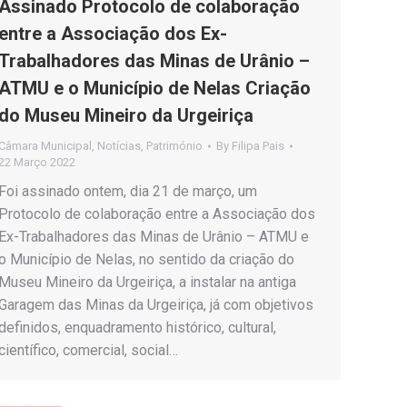
Assinado Protocolo de colaboração
entre a Associação dos Ex-
Trabalhadores das Minas de Urânio –
ATMU e o Município de Nelas Criação
do Museu Mineiro da Urgeiriça
Câmara Municipal
,
Notícias
,
Património
By
Filipa Pais
22 Março 2022
Foi assinado ontem, dia 21 de março, um
Protocolo de colaboração entre a Associação dos
Ex-Trabalhadores das Minas de Urânio – ATMU e
o Município de Nelas, no sentido da criação do
Museu Mineiro da Urgeiriça, a instalar na antiga
Garagem das Minas da Urgeiriça, já com objetivos
definidos, enquadramento histórico, cultural,
científico, comercial, social…