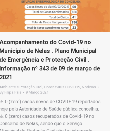
Acompanhamento do Covid-19 no
Município de Nelas . Plano Municipal
de Emergência e Protecção Civil .
Informação nº 343 de 09 de março de
2021
Ambiente e Proteção Civil
,
Coronavirus COVID19
,
Notícias
By
Filipa Pais
9 Março 2021
⚠️ 0 (zero) casos novos de COVID-19 reportados
hoje pela Autoridade de Saúde pública concelhia;
⚠️ 0 (zero) casos recuperados de Covid-19 no
Concelho de Nelas, sendo que o Serviço
Municipal de Proteção Civil não foi informado