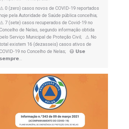
⚠️ 0 (zero) casos novos de COVID-19 reportados
hoje pela Autoridade de Saúde pública concelhia;
⚠️ 7 (sete) casos recuperados de Covid-19 no
Concelho de Nelas, segundo informação obtida
pelo Serviço Municipal de Proteção Civil; ⚠️ No
total existem 16 (dezasseis) casos ativos de
COVID-19 no Concelho de Nelas; 😷 𝗨𝘀𝗲
𝘀𝗲𝗺𝗽𝗿𝗲…