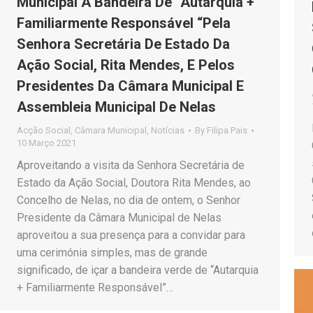
Municipal A Bandeira De “Autarquia +
Familiarmente Responsável “Pela
Senhora Secretária De Estado Da
Ação Social, Rita Mendes, E Pelos
Presidentes Da Câmara Municipal E
Assembleia Municipal De Nelas
Acção Social
,
Câmara Municipal
,
Notícias
By
Filipa Pais
10 Março 2021
Aproveitando a visita da Senhora Secretária de
Estado da Ação Social, Doutora Rita Mendes, ao
Concelho de Nelas, no dia de ontem, o Senhor
Presidente da Câmara Municipal de Nelas
aproveitou a sua presença para a convidar para
uma cerimónia simples, mas de grande
significado, de içar a bandeira verde de “Autarquia
+ Familiarmente Responsável”…