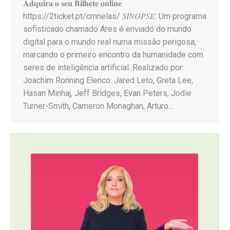
𝐀𝐝𝐪𝐮𝐢𝐫𝐚 𝐨 𝐬𝐞𝐮 𝐁𝐢𝐥𝐡𝐞𝐭𝐞 𝐨𝐧𝐥𝐢𝐧𝐞
https://2ticket.pt/cmnelas/ 𝑆𝐼𝑁𝑂𝑃𝑆𝐸: Um programa
sofisticado chamado Ares é enviado do mundo
digital para o mundo real numa missão perigosa,
marcando o primeiro encontro da humanidade com
seres de inteligência artificial. Realizado por:
Joachim Ronning Elenco: Jared Leto, Greta Lee,
Hasan Minhaj, Jeff Bridges, Evan Peters, Jodie
Turner-Smith, Cameron Monaghan, Arturo…