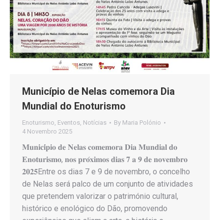
Município de Nelas comemora Dia
Mundial do Enoturismo
Enoturismo
,
Eventos
,
Notícias
By
Maria Polónio
4 Novembro 2025
𝐌𝐮𝐧𝐢𝐜𝐢́𝐩𝐢𝐨 𝐝𝐞 𝐍𝐞𝐥𝐚𝐬 𝐜𝐨𝐦𝐞𝐦𝐨𝐫𝐚 𝐃𝐢𝐚 𝐌𝐮𝐧𝐝𝐢𝐚𝐥 𝐝𝐨
𝐄𝐧𝐨𝐭𝐮𝐫𝐢𝐬𝐦𝐨, 𝐧𝐨𝐬 𝐩𝐫𝐨́𝐱𝐢𝐦𝐨𝐬 𝐝𝐢𝐚𝐬 𝟕 𝐚 𝟗 𝐝𝐞 𝐧𝐨𝐯𝐞𝐦𝐛𝐫𝐨
𝟐𝟎𝟐𝟓Entre os dias 7 e 9 de novembro, o concelho
de Nelas será palco de um conjunto de atividades
que pretendem valorizar o património cultural,
histórico e enológico do Dão, promovendo