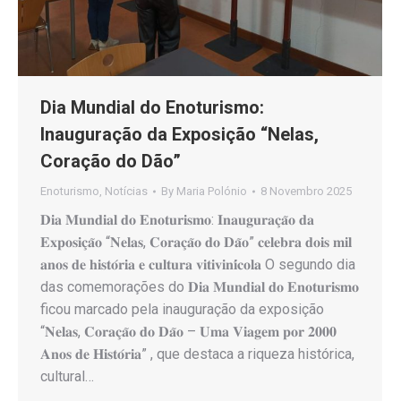
Dia Mundial do Enoturismo:
Inauguração da Exposição “Nelas,
Coração do Dão”
Enoturismo
,
Notícias
By
Maria Polónio
8 Novembro 2025
𝐃𝐢𝐚 𝐌𝐮𝐧𝐝𝐢𝐚𝐥 𝐝𝐨 𝐄𝐧𝐨𝐭𝐮𝐫𝐢𝐬𝐦𝐨: 𝐈𝐧𝐚𝐮𝐠𝐮𝐫𝐚𝐜̧𝐚̃𝐨 𝐝𝐚
𝐄𝐱𝐩𝐨𝐬𝐢𝐜̧𝐚̃𝐨 “𝐍𝐞𝐥𝐚𝐬, 𝐂𝐨𝐫𝐚𝐜̧𝐚̃𝐨 𝐝𝐨 𝐃𝐚̃𝐨” 𝐜𝐞𝐥𝐞𝐛𝐫𝐚 𝐝𝐨𝐢𝐬 𝐦𝐢𝐥
𝐚𝐧𝐨𝐬 𝐝𝐞 𝐡𝐢𝐬𝐭𝐨́𝐫𝐢𝐚 𝐞 𝐜𝐮𝐥𝐭𝐮𝐫𝐚 𝐯𝐢𝐭𝐢𝐯𝐢𝐧𝐢́𝐜𝐨𝐥𝐚 O segundo dia
das comemorações do 𝐃𝐢𝐚 𝐌𝐮𝐧𝐝𝐢𝐚𝐥 𝐝𝐨 𝐄𝐧𝐨𝐭𝐮𝐫𝐢𝐬𝐦𝐨
ficou marcado pela inauguração da exposição
“𝐍𝐞𝐥𝐚𝐬, 𝐂𝐨𝐫𝐚𝐜̧𝐚̃𝐨 𝐝𝐨 𝐃𝐚̃𝐨 – 𝐔𝐦𝐚 𝐕𝐢𝐚𝐠𝐞𝐦 𝐩𝐨𝐫 𝟐𝟎𝟎𝟎
𝐀𝐧𝐨𝐬 𝐝𝐞 𝐇𝐢𝐬𝐭𝐨́𝐫𝐢𝐚” , que destaca a riqueza histórica,
cultural…