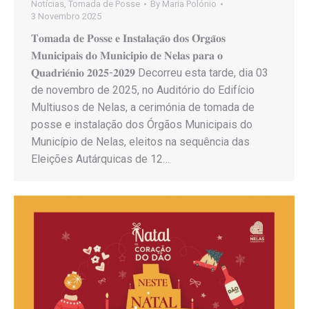
Notícias
,
Tomada de Posse
By
Maria Polónio
3 Novembro 2025
𝐓𝐨𝐦𝐚𝐝𝐚 𝐝𝐞 𝐏𝐨𝐬𝐬𝐞 𝐞 𝐈𝐧𝐬𝐭𝐚𝐥𝐚𝐜̧𝐚̃𝐨 𝐝𝐨𝐬 𝐎́𝐫𝐠𝐚̃𝐨𝐬
𝐌𝐮𝐧𝐢𝐜𝐢𝐩𝐚𝐢𝐬 𝐝𝐨 𝐌𝐮𝐧𝐢𝐜𝐢́𝐩𝐢𝐨 𝐝𝐞 𝐍𝐞𝐥𝐚𝐬 𝐩𝐚𝐫𝐚 𝐨
𝐐𝐮𝐚𝐝𝐫𝐢𝐞́𝐧𝐢𝐨 𝟐𝟎𝟐𝟓-𝟐𝟎𝟐𝟗 Decorreu esta tarde, dia 03
de novembro de 2025, no Auditório do Edifício
Multiusos de Nelas, a cerimónia de tomada de
posse e instalação dos Órgãos Municipais do
Município de Nelas, eleitos na sequência das
Eleições Autárquicas de 12…