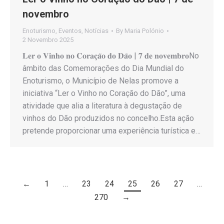
novembro
Enoturismo
,
Eventos
,
Notícias
By
Maria Polónio
2 Novembro 2025
𝐋𝐞𝐫 𝐨 𝐕𝐢𝐧𝐡𝐨 𝐧𝐨 𝐂𝐨𝐫𝐚𝐜̧𝐚̃𝐨 𝐝𝐨 𝐃𝐚̃𝐨 | 𝟕 𝐝𝐞 𝐧𝐨𝐯𝐞𝐦𝐛𝐫𝐨No
âmbito das Comemorações do Dia Mundial do
Enoturismo, o Município de Nelas promove a
iniciativa “Ler o Vinho no Coração do Dão”, uma
atividade que alia a literatura à degustação de
vinhos do Dão produzidos no concelho.Esta ação
pretende proporcionar uma experiência turística e…
←
1
…
23
24
25
26
27
…
270
→