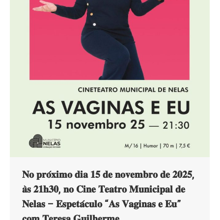
𝐍𝐨 𝐩𝐫𝐨́𝐱𝐢𝐦𝐨 𝐝𝐢𝐚 𝟏𝟓 𝐝𝐞 𝐧𝐨𝐯𝐞𝐦𝐛𝐫𝐨 𝐝𝐞 𝟐𝟎𝟐𝟓,
𝐚̀𝐬 𝟐𝟏𝐡𝟑𝟎, 𝐧𝐨 𝐂𝐢𝐧𝐞 𝐓𝐞𝐚𝐭𝐫𝐨 𝐌𝐮𝐧𝐢𝐜𝐢𝐩𝐚𝐥 𝐝𝐞
𝐍𝐞𝐥𝐚𝐬 – 𝐄𝐬𝐩𝐞𝐭𝐚́𝐜𝐮𝐥𝐨 “𝐀𝐬 𝐕𝐚𝐠𝐢𝐧𝐚𝐬 𝐞 𝐄𝐮”
𝐜𝐨𝐦 𝐓𝐞𝐫𝐞𝐬𝐚 𝐆𝐮𝐢𝐥𝐡𝐞𝐫𝐦𝐞