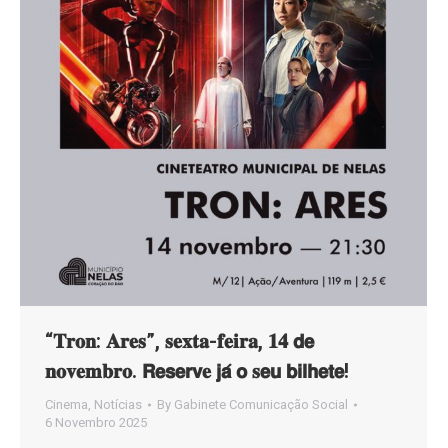
“𝐓𝐫𝐨𝐧: 𝐀𝐫𝐞𝐬”, 𝐬𝐞𝐱𝐭𝐚-𝐟𝐞𝐢𝐫𝐚, 𝟏𝟒 𝗱𝗲
𝐧𝐨𝐯𝐞𝐦𝐛𝐫𝐨. 𝗥𝗲𝘀𝗲𝗿𝘃𝐞 𝗷𝗮́ 𝗼 𝐬𝗲𝘂 𝗯𝗶𝗹𝗵𝗲𝘁𝗲!
Cinema
,
Notícias
By
Gabinete Comunicação Social
6 Novembro 2025