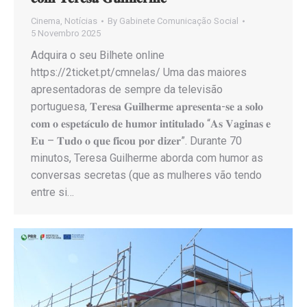
Cinema
,
Notícias
By
Gabinete Comunicação Social
5 Novembro 2025
Adquira o seu Bilhete online
https://2ticket.pt/cmnelas/ Uma das maiores
apresentadoras de sempre da televisão
portuguesa, 𝐓𝐞𝐫𝐞𝐬𝐚 𝐆𝐮𝐢𝐥𝐡𝐞𝐫𝐦𝐞 𝐚𝐩𝐫𝐞𝐬𝐞𝐧𝐭𝐚-𝐬𝐞 𝐚 𝐬𝐨𝐥𝐨
𝐜𝐨𝐦 𝐨 𝐞𝐬𝐩𝐞𝐭𝐚́𝐜𝐮𝐥𝐨 𝐝𝐞 𝐡𝐮𝐦𝐨𝐫 𝐢𝐧𝐭𝐢𝐭𝐮𝐥𝐚𝐝𝐨 “𝐀𝐬 𝐕𝐚𝐠𝐢𝐧𝐚𝐬 𝐞
𝐄𝐮 – 𝐓𝐮𝐝𝐨 𝐨 𝐪𝐮𝐞 𝐟𝐢𝐜𝐨𝐮 𝐩𝐨𝐫 𝐝𝐢𝐳𝐞𝐫”. Durante 70
minutos, Teresa Guilherme aborda com humor as
conversas secretas (que as mulheres vão tendo
entre si…