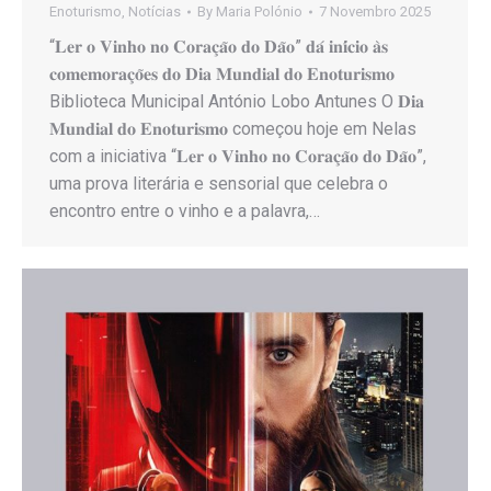
Enoturismo
,
Notícias
By
Maria Polónio
7 Novembro 2025
“𝐋𝐞𝐫 𝐨 𝐕𝐢𝐧𝐡𝐨 𝐧𝐨 𝐂𝐨𝐫𝐚𝐜̧𝐚̃𝐨 𝐝𝐨 𝐃𝐚̃𝐨” 𝐝𝐚́ 𝐢𝐧𝐢́𝐜𝐢𝐨 𝐚̀𝐬
𝐜𝐨𝐦𝐞𝐦𝐨𝐫𝐚𝐜̧𝐨̃𝐞𝐬 𝐝𝐨 𝐃𝐢𝐚 𝐌𝐮𝐧𝐝𝐢𝐚𝐥 𝐝𝐨 𝐄𝐧𝐨𝐭𝐮𝐫𝐢𝐬𝐦𝐨
Biblioteca Municipal António Lobo Antunes O 𝐃𝐢𝐚
𝐌𝐮𝐧𝐝𝐢𝐚𝐥 𝐝𝐨 𝐄𝐧𝐨𝐭𝐮𝐫𝐢𝐬𝐦𝐨 começou hoje em Nelas
com a iniciativa “𝐋𝐞𝐫 𝐨 𝐕𝐢𝐧𝐡𝐨 𝐧𝐨 𝐂𝐨𝐫𝐚𝐜̧𝐚̃𝐨 𝐝𝐨 𝐃𝐚̃𝐨”,
uma prova literária e sensorial que celebra o
encontro entre o vinho e a palavra,…