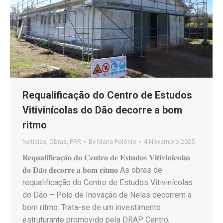
Requalificação do Centro de Estudos
Vitivinícolas do Dão decorre a bom
ritmo
Notícias
,
Obras
,
PRR
By
Maria Polónio
4 Novembro 2025
𝐑𝐞𝐪𝐮𝐚𝐥𝐢𝐟𝐢𝐜𝐚𝐜̧𝐚̃𝐨 𝐝𝐨 𝐂𝐞𝐧𝐭𝐫𝐨 𝐝𝐞 𝐄𝐬𝐭𝐮𝐝𝐨𝐬 𝐕𝐢𝐭𝐢𝐯𝐢𝐧𝐢́𝐜𝐨𝐥𝐚𝐬
𝐝𝐨 𝐃𝐚̃𝐨 𝐝𝐞𝐜𝐨𝐫𝐫𝐞 𝐚 𝐛𝐨𝐦 𝐫𝐢𝐭𝐦𝐨 As obras de
requalificação do Centro de Estudos Vitivinícolas
do Dão – Polo de Inovação de Nelas decorrem a
bom ritmo. Trata-se de um investimento
estruturante promovido pela DRAP Centro,