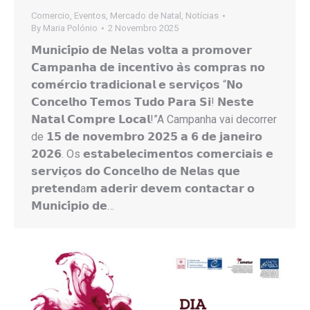
Comercio
,
Eventos
,
Mercado de Natal
,
Notícias
By
Maria Polónio
2 Novembro 2025
𝗠𝘂𝗻𝗶𝗰𝗶́𝗽𝗶𝗼 𝗱𝗲 𝗡𝗲𝗹𝗮𝘀 𝘃𝗼𝗹𝘁𝗮 𝗮 𝗽𝗿𝗼𝗺𝗼𝘃𝗲𝗿
𝗖𝗮𝗺𝗽𝗮𝗻𝗵𝗮 𝗱𝗲 𝗶𝗻𝗰𝗲𝗻𝘁𝗶𝘃𝗼 𝗮̀𝘀 𝗰𝗼𝗺𝗽𝗿𝗮𝘀 𝗻𝗼
𝗰𝗼𝗺𝗲́𝗿𝗰𝗶𝗼 𝘁𝗿𝗮𝗱𝗶𝗰𝗶𝗼𝗻𝗮𝗹 𝗲 𝘀𝗲𝗿𝘃𝗶𝗰̧𝗼𝘀 “𝗡𝗼
𝗖𝗼𝗻𝗰𝗲𝗹𝗵𝗼 𝗧𝗲𝗺𝗼𝘀 𝗧𝘂𝗱𝗼 𝗣𝗮𝗿𝗮 𝗦𝗶! 𝗡𝗲𝘀𝘁𝗲
𝗡𝗮𝘁𝗮𝗹 𝗖𝗼𝗺𝗽𝗿𝗲 𝗟𝗼𝗰𝗮𝗹!”A Campanha vai decorrer
de 𝟭𝟱 𝗱𝗲 𝗻𝗼𝘃𝗲𝗺𝗯𝗿𝗼 𝟮𝟬𝟮𝟱 𝗮 𝟲 𝗱𝗲 𝗷𝗮𝗻𝗲𝗶𝗿𝗼
𝟮𝟬𝟮𝟲. Os 𝗲𝘀𝘁𝗮𝗯𝗲𝗹𝗲𝗰𝗶𝗺𝗲𝗻𝘁𝗼𝘀 𝗰𝗼𝗺𝗲𝗿𝗰𝗶𝗮𝗶𝘀 𝗲
𝘀𝗲𝗿𝘃𝗶𝗰̧𝗼𝘀 𝗱𝗼 𝗖𝗼𝗻𝗰𝗲𝗹𝗵𝗼 𝗱𝗲 𝗡𝗲𝗹𝗮𝘀 𝗾𝘂𝗲
𝗽𝗿𝗲𝘁𝗲𝗻𝗱a𝗺 𝗮𝗱𝗲𝗿𝗶𝗿 𝗱𝗲𝘃𝗲𝗺 𝗰𝗼𝗻𝘁𝗮𝗰𝘁𝗮𝗿 𝗼
𝗠𝘂𝗻𝗶𝗰𝗶́𝗽𝗶𝗼 𝗱𝗲…