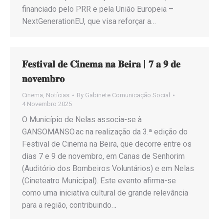
financiado pelo PRR e pela União Europeia –
NextGenerationEU, que visa reforçar a…
𝐅𝐞𝐬𝐭𝐢𝐯𝐚𝐥 𝐝𝐞 𝐂𝐢𝐧𝐞𝐦𝐚 𝐧𝐚 𝐁𝐞𝐢𝐫𝐚 | 𝟕 𝐚 𝟗 𝐝𝐞
𝐧𝐨𝐯𝐞𝐦𝐛𝐫𝐨
Cinema
,
Notícias
By
Gabinete Comunicação Social
4 Novembro 2025
O Município de Nelas associa-se à
GANSOMANSO.ac na realização da 3.ª edição do
Festival de Cinema na Beira, que decorre entre os
dias 7 e 9 de novembro, em Canas de Senhorim
(Auditório dos Bombeiros Voluntários) e em Nelas
(Cineteatro Municipal). Este evento afirma-se
como uma iniciativa cultural de grande relevância
para a região, contribuindo…