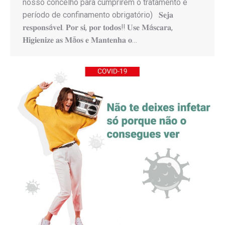
nosso concelho para cumprirem o tratamento e
período de confinamento obrigatório) 𝐒𝐞𝐣𝐚
𝐫𝐞𝐬𝐩𝐨𝐧𝐬á𝐯𝐞𝐥. 𝐏𝐨𝐫 𝐬𝐢, 𝐩𝐨𝐫 𝐭𝐨𝐝𝐨𝐬‼️ 𝐔𝐬𝐞 𝐌á𝐬𝐜𝐚𝐫𝐚,
𝐇𝐢𝐠𝐢𝐞𝐧𝐢𝐳𝐞 𝐚𝐬 𝐌ã𝐨𝐬 𝐞 𝐌𝐚𝐧𝐭𝐞𝐧𝐡𝐚 𝐨…