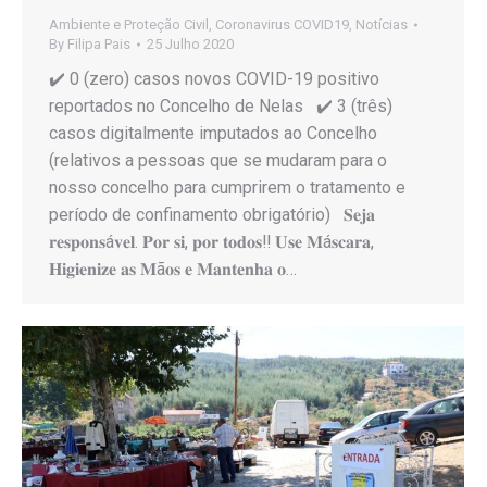
Ambiente e Proteção Civil
,
Coronavirus COVID19
,
Notícias
By
Filipa Pais
25 Julho 2020
✔️ 0 (zero) casos novos COVID-19 positivo
reportados no Concelho de Nelas ✔️ 3 (três)
casos digitalmente imputados ao Concelho
(relativos a pessoas que se mudaram para o
nosso concelho para cumprirem o tratamento e
período de confinamento obrigatório) 𝐒𝐞𝐣𝐚
𝐫𝐞𝐬𝐩𝐨𝐧𝐬á𝐯𝐞𝐥. 𝐏𝐨𝐫 𝐬𝐢, 𝐩𝐨𝐫 𝐭𝐨𝐝𝐨𝐬‼️ 𝐔𝐬𝐞 𝐌á𝐬𝐜𝐚𝐫𝐚,
𝐇𝐢𝐠𝐢𝐞𝐧𝐢𝐳𝐞 𝐚𝐬 𝐌ã𝐨𝐬 𝐞 𝐌𝐚𝐧𝐭𝐞𝐧𝐡𝐚 𝐨…