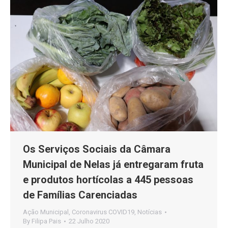
Os Serviços Sociais da Câmara
Municipal de Nelas já entregaram fruta
e produtos hortícolas a 445 pessoas
de Famílias Carenciadas
Ação Municipal
,
Coronavirus COVID19
,
Notícias
By
Filipa Pais
22 Julho 2020