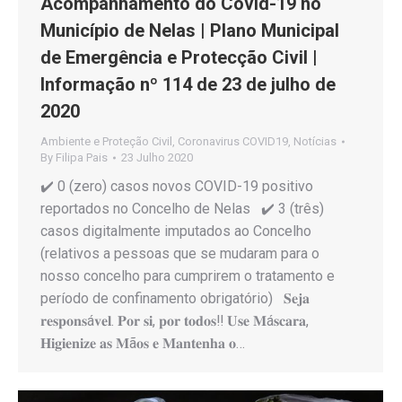
Acompanhamento do Covid-19 no
Município de Nelas | Plano Municipal
de Emergência e Protecção Civil |
Informação nº 114 de 23 de julho de
2020
Ambiente e Proteção Civil
,
Coronavirus COVID19
,
Notícias
By
Filipa Pais
23 Julho 2020
✔️ 0 (zero) casos novos COVID-19 positivo
reportados no Concelho de Nelas ✔️ 3 (três)
casos digitalmente imputados ao Concelho
(relativos a pessoas que se mudaram para o
nosso concelho para cumprirem o tratamento e
período de confinamento obrigatório) 𝐒𝐞𝐣𝐚
𝐫𝐞𝐬𝐩𝐨𝐧𝐬á𝐯𝐞𝐥. 𝐏𝐨𝐫 𝐬𝐢, 𝐩𝐨𝐫 𝐭𝐨𝐝𝐨𝐬‼️ 𝐔𝐬𝐞 𝐌á𝐬𝐜𝐚𝐫𝐚,
𝐇𝐢𝐠𝐢𝐞𝐧𝐢𝐳𝐞 𝐚𝐬 𝐌ã𝐨𝐬 𝐞 𝐌𝐚𝐧𝐭𝐞𝐧𝐡𝐚 𝐨…