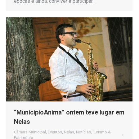
épocas e ainda, conviver e participar…
“MunicipioAnima” ontem teve lugar em
Nelas
Câmara Municipal
,
Eventos
,
Nelas
,
Notícias
,
Turismo &
Património