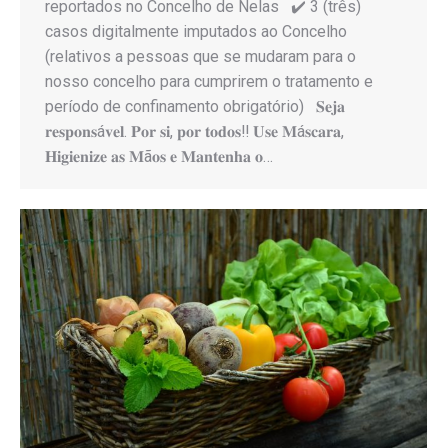
reportados no Concelho de Nelas ✔️ 3 (três)
casos digitalmente imputados ao Concelho
(relativos a pessoas que se mudaram para o
nosso concelho para cumprirem o tratamento e
período de confinamento obrigatório) 𝐒𝐞𝐣𝐚
𝐫𝐞𝐬𝐩𝐨𝐧𝐬á𝐯𝐞𝐥. 𝐏𝐨𝐫 𝐬𝐢, 𝐩𝐨𝐫 𝐭𝐨𝐝𝐨𝐬‼️ 𝐔𝐬𝐞 𝐌á𝐬𝐜𝐚𝐫𝐚,
𝐇𝐢𝐠𝐢𝐞𝐧𝐢𝐳𝐞 𝐚𝐬 𝐌ã𝐨𝐬 𝐞 𝐌𝐚𝐧𝐭𝐞𝐧𝐡𝐚 𝐨…