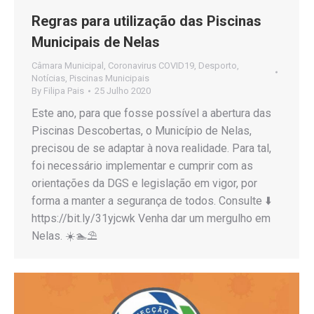
Regras para utilização das Piscinas
Municipais de Nelas
Câmara Municipal
,
Coronavirus COVID19
,
Desporto
,
Notícias
,
Piscinas Municipais
By
Filipa Pais
25 Julho 2020
Este ano, para que fosse possível a abertura das
Piscinas Descobertas, o Município de Nelas,
precisou de se adaptar à nova realidade. Para tal,
foi necessário implementar e cumprir com as
orientações da DGS e legislação em vigor, por
forma a manter a segurança de todos. Consulte ⬇️
https://bit.ly/31yjcwk Venha dar um mergulho em
Nelas. ☀️🏊⛱