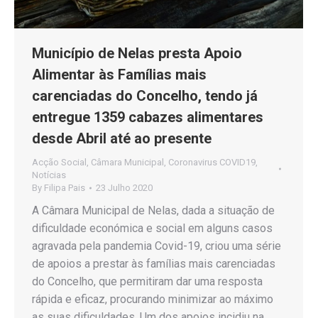
Município de Nelas presta Apoio
Alimentar às Famílias mais
carenciadas do Concelho, tendo já
entregue 1359 cabazes alimentares
desde Abril até ao presente
Acção Social
,
Câmara Municipal
,
Coronavirus COVID19
,
Notícias
By
Filipa Pais
23 Julho 2020
A Câmara Municipal de Nelas, dada a situação de
dificuldade económica e social em alguns casos
agravada pela pandemia Covid-19, criou uma série
de apoios a prestar às famílias mais carenciadas
do Concelho, que permitiram dar uma resposta
rápida e eficaz, procurando minimizar ao máximo
as suas dificuldades. Um dos apoios incidiu na