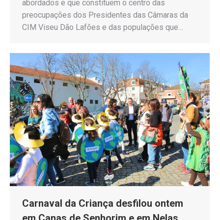
abordados e que constituem o centro das
preocupações dos Presidentes das Câmaras da
CIM Viseu Dão Lafões e das populações que…
Carnaval da Criança desfilou ontem
em Canas de Senhorim e em Nelas