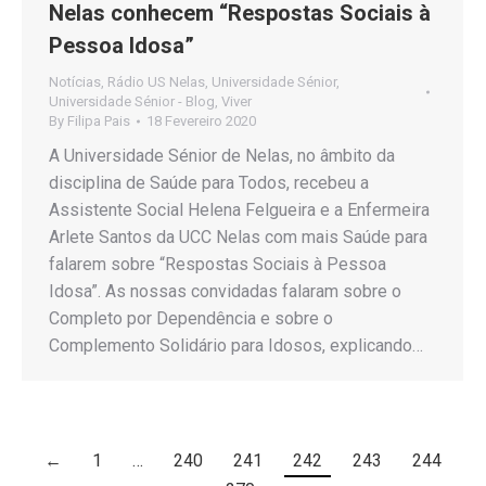
Nelas conhecem “Respostas Sociais à
Pessoa Idosa”
Notícias
,
Rádio US Nelas
,
Universidade Sénior
,
Universidade Sénior - Blog
,
Viver
By
Filipa Pais
18 Fevereiro 2020
A Universidade Sénior de Nelas, no âmbito da
disciplina de Saúde para Todos, recebeu a
Assistente Social Helena Felgueira e a Enfermeira
Arlete Santos da UCC Nelas com mais Saúde para
falarem sobre “Respostas Sociais à Pessoa
Idosa”. As nossas convidadas falaram sobre o
Completo por Dependência e sobre o
Complemento Solidário para Idosos, explicando…
←
1
…
240
241
242
243
244