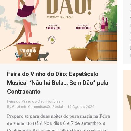
Feira do Vinho do Dão: Espetáculo
Musical “Não há Bela… Sem Dão” pela
Contracanto
Feira do Vinho do Dão
,
Notícias
By
Gabinete Comunicação Social
19 Agosto 2024
𝐏𝐫𝐞𝐩𝐚𝐫𝐞-𝐬𝐞 𝐩𝐚𝐫𝐚 𝐝𝐮𝐚𝐬 𝐧𝐨𝐢𝐭𝐞𝐬 𝐝𝐞 𝐩𝐮𝐫𝐚 𝐦𝐚𝐠𝐢𝐚 𝐧𝐚 𝐅𝐞𝐢𝐫𝐚
𝐝𝐨 𝐕𝐢𝐧𝐡𝐨 𝐝𝐨 𝐃ã𝐨! Nos dias 6 e 7 de setembro, a
Contracanto Associação Cultural traz ao palco da