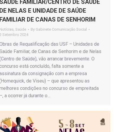
SAÚDE FAMILIAR/CENTRO DE SAÚDE
DE NELAS E UNIDADE DE SAÚDE
FAMILIAR DE CANAS DE SENHORIM
Notícias
,
Saúde
By
Gabinete Comunicação Social
2 Setembro 2024
Obras de Requalificação das USF – Unidades de
Saúde Familiar, de Canas de Senhorim e de Nelas
(Centro de Saúde), vão arrancar brevemente. O
concurso está concluído, falta somente a
assinatura da consignação com a empresa
(Homequick, de Viseu) – que apresentou as
melhores condições no concurso de empreitada
–, a ocorrer já durante o…