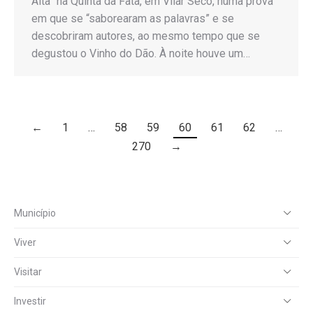
Alta” na Quinta da Fata, em Vilar Seco, numa prova
em que se “saborearam as palavras” e se
descobriram autores, ao mesmo tempo que se
degustou o Vinho do Dão. À noite houve um…
←
1
…
58
59
60
61
62
…
270
→
Município
Viver
Visitar
Investir