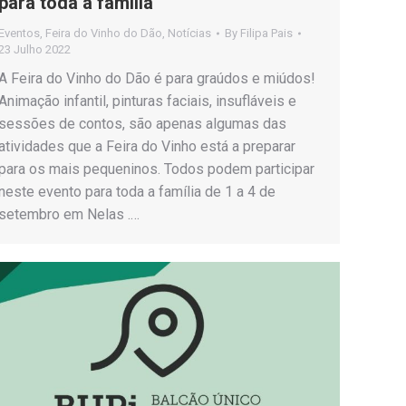
para toda a família
Eventos
,
Feira do Vinho do Dão
,
Notícias
By
Filipa Pais
23 Julho 2022
A Feira do Vinho do Dão é para graúdos e miúdos!
Animação infantil, pinturas faciais, insufláveis e
sessões de contos, são apenas algumas das
atividades que a Feira do Vinho está a preparar
para os mais pequeninos. Todos podem participar
neste evento para toda a família de 1 a 4 de
setembro em Nelas .…