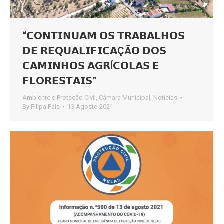
“𝗖𝗢𝗡𝗧𝗜𝗡𝗨𝗔𝗠 𝗢𝗦 𝗧𝗥𝗔𝗕𝗔𝗟𝗛𝗢𝗦
𝗗𝗘 𝗥𝗘𝗤𝗨𝗔𝗟𝗜𝗙𝗜𝗖𝗔ÇÃ𝗢 𝗗𝗢𝗦
𝗖𝗔𝗠𝗜𝗡𝗛𝗢𝗦 𝗔𝗚𝗥Í𝗖𝗢𝗟𝗔𝗦 𝗘
𝗙𝗟𝗢𝗥𝗘𝗦𝗧𝗔𝗜𝗦”
Ambiente e Proteção Civil
,
Câmara Municipal
,
Notícias
By
Filipa Pais
13 Agosto 2021