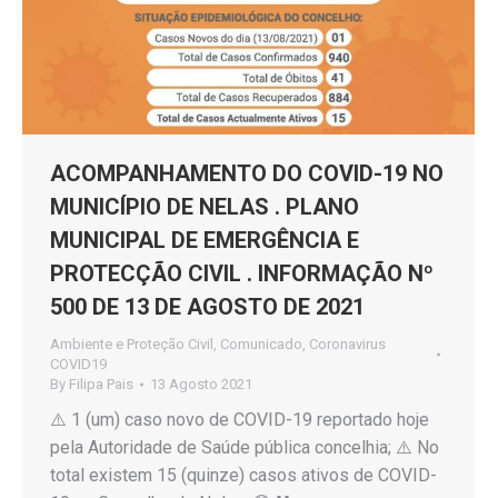
ACOMPANHAMENTO DO COVID-19 NO
MUNICÍPIO DE NELAS . PLANO
MUNICIPAL DE EMERGÊNCIA E
PROTECÇÃO CIVIL . INFORMAÇÃO Nº
500 DE 13 DE AGOSTO DE 2021
Ambiente e Proteção Civil
,
Comunicado
,
Coronavirus
COVID19
By
Filipa Pais
13 Agosto 2021
⚠️ 1 (um) caso novo de COVID-19 reportado hoje
pela Autoridade de Saúde pública concelhia; ⚠️ No
total existem 15 (quinze) casos ativos de COVID-