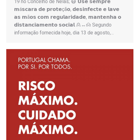
19 no Concelho de Nelas; 😷 𝗨𝘀𝗲 𝘀𝗲𝗺𝗽𝗿𝗲
𝗺á𝘀𝗰𝗮𝗿𝗮 𝗱𝗲 𝗽𝗿𝗼𝘁𝗲çã𝗼, 𝗱𝗲𝘀𝗶𝗻𝗳𝗲𝗰𝘁𝗲 𝗲 𝗹𝗮𝘃𝗲
𝗮𝘀 𝗺ã𝗼𝘀 𝗰𝗼𝗺 𝗿𝗲𝗴𝘂𝗹𝗮𝗿𝗶𝗱𝗮𝗱𝗲, 𝗺𝗮𝗻𝘁𝗲𝗻𝗵𝗮 𝗼
𝗱𝗶𝘀𝘁𝗮𝗻𝗰𝗶𝗮𝗺𝗲𝗻𝘁𝗼 𝘀𝗼𝗰𝗶𝗮𝗹 🙎↔️🙍 Segundo
informação fornecida hoje, dia 13 de agosto,…