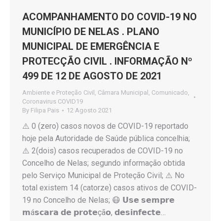
ACOMPANHAMENTO DO COVID-19 NO
MUNICÍPIO DE NELAS . PLANO
MUNICIPAL DE EMERGÊNCIA E
PROTECÇÃO CIVIL . INFORMAÇÃO Nº
499 DE 12 DE AGOSTO DE 2021
Ambiente e Proteção Civil
,
Câmara Municipal
,
Comunicado
,
Coronavirus COVID19
By
Filipa Pais
12 Agosto 2021
⚠️ 0 (zero) casos novos de COVID-19 reportado
hoje pela Autoridade de Saúde pública concelhia;
⚠️ 2(dois) casos recuperados de COVID-19 no
Concelho de Nelas; segundo informação obtida
pelo Serviço Municipal de Proteção Civil; ⚠️ No
total existem 14 (catorze) casos ativos de COVID-
19 no Concelho de Nelas; 😷 𝗨𝘀𝗲 𝘀𝗲𝗺𝗽𝗿𝗲
𝗺á𝘀𝗰𝗮𝗿𝗮 𝗱𝗲 𝗽𝗿𝗼𝘁𝗲çã𝗼, 𝗱𝗲𝘀𝗶𝗻𝗳𝗲𝗰𝘁𝗲…