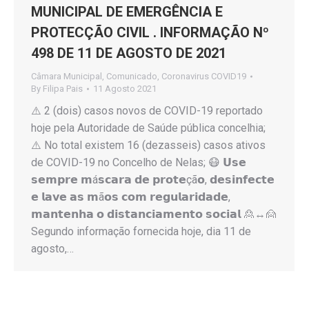
MUNICIPAL DE EMERGÊNCIA E
PROTECÇÃO CIVIL . INFORMAÇÃO Nº
498 DE 11 DE AGOSTO DE 2021
Câmara Municipal
,
Comunicado
,
Coronavirus COVID19
By
Filipa Pais
11 Agosto 2021
⚠️ 2 (dois) casos novos de COVID-19 reportado
hoje pela Autoridade de Saúde pública concelhia;
⚠️ No total existem 16 (dezasseis) casos ativos
de COVID-19 no Concelho de Nelas; 😷 𝗨𝘀𝗲
𝘀𝗲𝗺𝗽𝗿𝗲 𝗺á𝘀𝗰𝗮𝗿𝗮 𝗱𝗲 𝗽𝗿𝗼𝘁𝗲çã𝗼, 𝗱𝗲𝘀𝗶𝗻𝗳𝗲𝗰𝘁𝗲
𝗲 𝗹𝗮𝘃𝗲 𝗮𝘀 𝗺ã𝗼𝘀 𝗰𝗼𝗺 𝗿𝗲𝗴𝘂𝗹𝗮𝗿𝗶𝗱𝗮𝗱𝗲,
𝗺𝗮𝗻𝘁𝗲𝗻𝗵𝗮 𝗼 𝗱𝗶𝘀𝘁𝗮𝗻𝗰𝗶𝗮𝗺𝗲𝗻𝘁𝗼 𝘀𝗼𝗰𝗶𝗮𝗹 🙎↔️🙍
Segundo informação fornecida hoje, dia 11 de
agosto,…