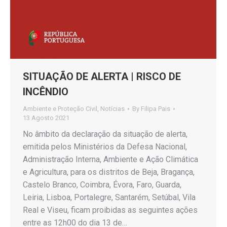
SITUAÇÃO DE ALERTA | RISCO DE
INCÊNDIO
Ambiente e Proteção Civil
,
Notícias
By
Filipa Pais
13 Agosto 2021
No âmbito da declaração da situação de alerta,
emitida pelos Ministérios da Defesa Nacional,
Administração Interna, Ambiente e Ação Climática
e Agricultura, para os distritos de Beja, Bragança,
Castelo Branco, Coimbra, Évora, Faro, Guarda,
Leiria, Lisboa, Portalegre, Santarém, Setúbal, Vila
Real e Viseu, ficam proibidas as seguintes ações
entre as 12h00 do dia 13 de…