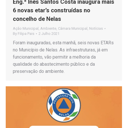
Eng.ª Inês Santos Costa inaugura mais
6 novas etar’s construídas no
concelho de Nelas
Ação Municipal
,
Ambiente
,
Câmara Municipal
,
Notícias
By
Filipa Pais
2 Julho 2021
Foram inauguradas, esta manhã, seis novas ETARs
no Município de Nelas. As infraestruturas, já em
funcionamento, vão permitir a melhoria da
qualidade do abastecimento público e da
preservação do ambiente.