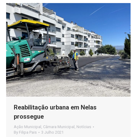
Reabilitação urbana em Nelas
prossegue
Ação Municipal
,
Câmara Municipal
,
Notícias
By
Filipa Pais
3 Julho 2021