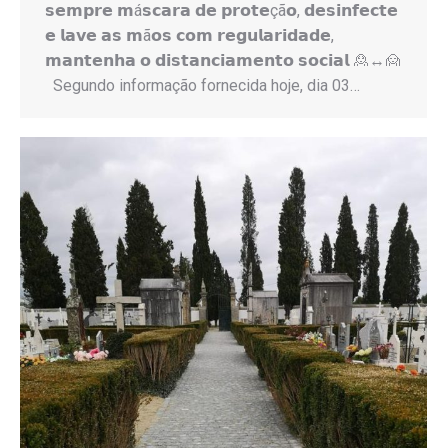
𝘀𝗲𝗺𝗽𝗿𝗲 𝗺á𝘀𝗰𝗮𝗿𝗮 𝗱𝗲 𝗽𝗿𝗼𝘁𝗲çã𝗼, 𝗱𝗲𝘀𝗶𝗻𝗳𝗲𝗰𝘁𝗲
𝗲 𝗹𝗮𝘃𝗲 𝗮𝘀 𝗺ã𝗼𝘀 𝗰𝗼𝗺 𝗿𝗲𝗴𝘂𝗹𝗮𝗿𝗶𝗱𝗮𝗱𝗲,
𝗺𝗮𝗻𝘁𝗲𝗻𝗵𝗮 𝗼 𝗱𝗶𝘀𝘁𝗮𝗻𝗰𝗶𝗮𝗺𝗲𝗻𝘁𝗼 𝘀𝗼𝗰𝗶𝗮𝗹 🙎↔️🙍
Segundo informação fornecida hoje, dia 03…