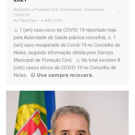
Ambiente e Proteção Civil
,
Comunicado
,
Coronavirus
COVID19
By
Filipa Pais
4 Julho 2021
⚠️ 1 (um) caso novo de COVID-19 reportado hoje
pela Autoridade de Saúde pública concelhia; ⚠️ 1
(um) caso recuperado de Covid-19 no Concelho de
Nelas, segundo informação obtida pelo Serviço
Municipal de Proteção Civil; ⚠️ No total existem 8
(oito) casos ativos de COVID-19 no Concelho de
Nelas; 😷 𝗨𝘀𝗲 𝘀𝗲𝗺𝗽𝗿𝗲 𝗺á𝘀𝗰𝗮𝗿𝗮…