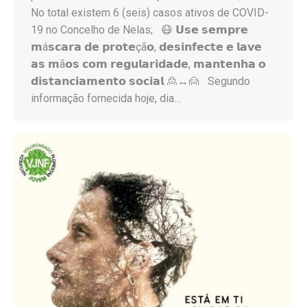
No total existem 6 (seis) casos ativos de COVID-
19 no Concelho de Nelas; 😷 𝗨𝘀𝗲 𝘀𝗲𝗺𝗽𝗿𝗲
𝗺á𝘀𝗰𝗮𝗿𝗮 𝗱𝗲 𝗽𝗿𝗼𝘁𝗲çã𝗼, 𝗱𝗲𝘀𝗶𝗻𝗳𝗲𝗰𝘁𝗲 𝗲 𝗹𝗮𝘃𝗲
𝗮𝘀 𝗺ã𝗼𝘀 𝗰𝗼𝗺 𝗿𝗲𝗴𝘂𝗹𝗮𝗿𝗶𝗱𝗮𝗱𝗲, 𝗺𝗮𝗻𝘁𝗲𝗻𝗵𝗮 𝗼
𝗱𝗶𝘀𝘁𝗮𝗻𝗰𝗶𝗮𝗺𝗲𝗻𝘁𝗼 𝘀𝗼𝗰𝗶𝗮𝗹 🙎↔️🙍 Segundo
informação fornecida hoje, dia…