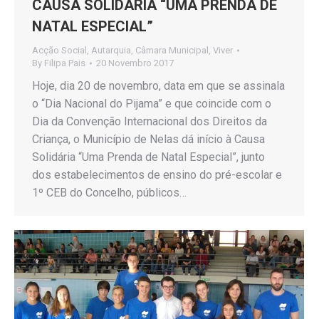
CAUSA SOLIDÁRIA “UMA PRENDA DE
NATAL ESPECIAL”
Acção Social
,
Autarquia
,
Câmara Municipal
,
Viver
By
Filipa Pais
20 Novembro 2017
Hoje, dia 20 de novembro, data em que se assinala
o “Dia Nacional do Pijama” e que coincide com o
Dia da Convenção Internacional dos Direitos da
Criança, o Município de Nelas dá início à Causa
Solidária “Uma Prenda de Natal Especial”, junto
dos estabelecimentos de ensino do pré-escolar e
1º CEB do Concelho, públicos…