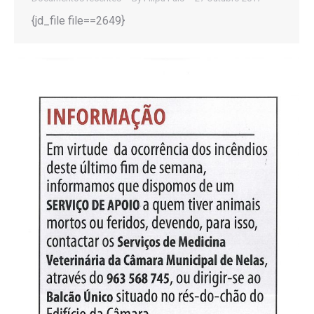
{jd_file file==2649}