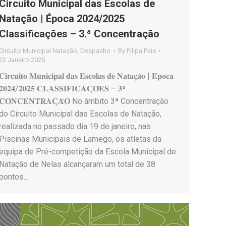
Circuito Municipal das Escolas de
Natação | Época 2024/2025
Classificações – 3.ª Concentração
Circuito Municipal Natação
,
Despacho
By
Filipa Pais
22 Janeiro 2025
𝐂𝐢𝐫𝐜𝐮𝐢𝐭𝐨 𝐌𝐮𝐧𝐢𝐜𝐢𝐩𝐚𝐥 𝐝𝐚𝐬 𝐄𝐬𝐜𝐨𝐥𝐚𝐬 𝐝𝐞 𝐍𝐚𝐭𝐚𝐜̧𝐚̃𝐨 | 𝐄́𝐩𝐨𝐜𝐚
𝟐𝟎𝟐𝟒/𝟐𝟎𝟐𝟓 𝐂𝐋𝐀𝐒𝐒𝐈𝐅𝐈𝐂𝐀𝐂̧𝐎̃𝐄𝐒 – 𝟑ª
𝐂𝐎𝐍𝐂𝐄𝐍𝐓𝐑𝐀𝐂̧𝐀̃𝐎 No âmbito 3ª Concentração
do Circuito Municipal das Escolas de Natação,
realizada no passado dia 19 de janeiro, nas
Piscinas Municipais de Lamego, os atletas da
equipa de Pré-competição da Escola Municipal de
Natação de Nelas alcançaram um total de 38
pontos…