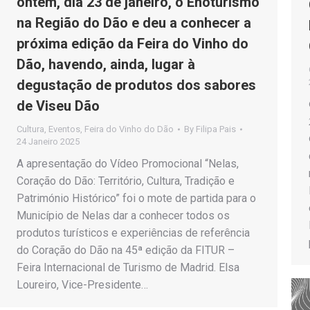
ontem, dia 23 de janeiro, o Enoturismo
na Região do Dão e deu a conhecer a
próxima edição da Feira do Vinho do
Dão, havendo, ainda, lugar à
degustação de produtos dos sabores
de Viseu Dão
Cultura
,
Eventos
,
Feira do Vinho do Dão
By
Filipa Pais
24 Janeiro 2025
A apresentação do Vídeo Promocional “Nelas,
Coração do Dão: Território, Cultura, Tradição e
Património Histórico” foi o mote de partida para o
Município de Nelas dar a conhecer todos os
produtos turísticos e experiências de referência
do Coração do Dão na 45ª edição da FITUR –
Feira Internacional de Turismo de Madrid. Elsa
Loureiro, Vice-Presidente…