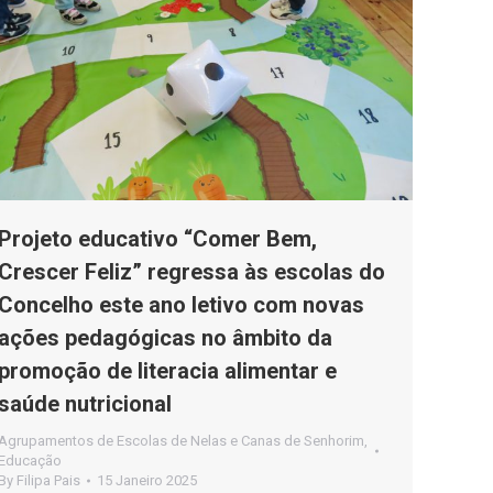
Projeto educativo “Comer Bem,
Crescer Feliz” regressa às escolas do
Concelho este ano letivo com novas
ações pedagógicas no âmbito da
promoção de literacia alimentar e
saúde nutricional
Agrupamentos de Escolas de Nelas e Canas de Senhorim
,
Educação
By
Filipa Pais
15 Janeiro 2025