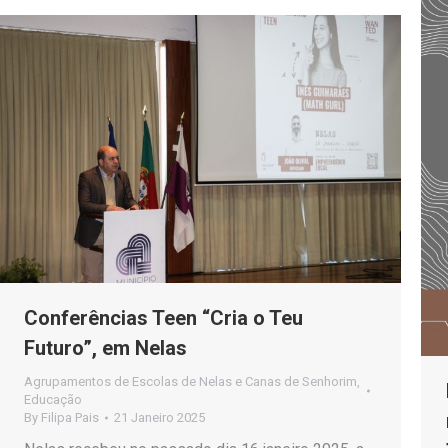
Conferências Teen “Cria o Teu
Futuro”, em Nelas
Agrupamentos de Escolas de Nelas e Canas de Senhorim
,
Educação
By
Filipa Pais
21 Janeiro 2025