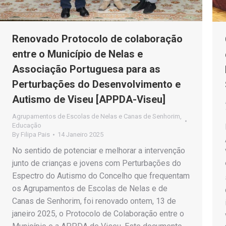
Renovado Protocolo de colaboração
entre o Município de Nelas e
Associação Portuguesa para as
Perturbações do Desenvolvimento e
Autismo de Viseu [APPDA-Viseu]
Agrupamentos de Escolas de Nelas e Canas de Senhorim
,
Educação
By
Filipa Pais
14 Janeiro 2025
No sentido de potenciar e melhorar a intervenção
junto de crianças e jovens com Perturbações do
Espectro do Autismo do Concelho que frequentam
os Agrupamentos de Escolas de Nelas e de
Canas de Senhorim, foi renovado ontem, 13 de
janeiro 2025, o Protocolo de Colaboração entre o