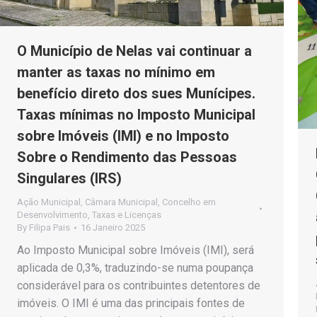
O Município de Nelas vai continuar a
manter as taxas no mínimo em
benefício direto dos sues Munícipes.
Taxas mínimas no Imposto Municipal
sobre Imóveis (IMI) e no Imposto
Sobre o Rendimento das Pessoas
Singulares (IRS)
Ação Municipal
,
Câmara Municipal
,
Concelho em
Desenvolvimento
,
Taxas e Licenças
By
Filipa Pais
16 Janeiro 2025
Ao Imposto Municipal sobre Imóveis (IMI), será
aplicada de 0,3%, traduzindo-se numa poupança
considerável para os contribuintes detentores de
imóveis. O IMI é uma das principais fontes de