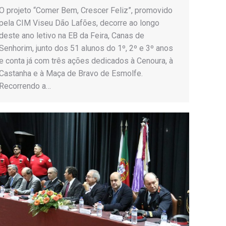
O projeto “Comer Bem, Crescer Feliz”, promovido
pela CIM Viseu Dão Lafões, decorre ao longo
deste ano letivo na EB da Feira, Canas de
Senhorim, junto dos 51 alunos do 1º, 2º e 3º anos
e conta já com três ações dedicados à Cenoura, à
Castanha e à Maça de Bravo de Esmolfe.
Recorrendo a…