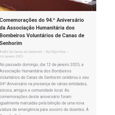
Comemorações do 94.º Aniversário
da Associação Humanitária dos
Bombeiros Voluntários de Canas de
Senhorim
AHBV de Canas de Senhorim
By
Filipa Pais
14 Janeiro 2025
No passado domingo, dia 12 de janeiro 2025, a
Associação Humanitária dos Bombeiros
Voluntários de Canas de Senhorim celebrou o seu
94º Aniversário na presença de várias entidades,
sócios, amigos e comunidade local. As
comemorações deste aniversário foram
igualmente marcadas pela bênção de uma nova
viatura de emergência para socorro de doentes. A