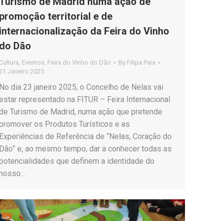
Turismo de Madrid numa ação de
promoção territorial e de
internacionalização da Feira do Vinho
do Dão
Cultura
,
Eventos
,
Feira do Vinho do Dão
By
Filipa Pais
21 Janeiro 2025
No dia 23 janeiro 2025, o Concelho de Nelas vai
estar representado na FITUR – Feira Internacional
de Turismo de Madrid, numa ação que pretende
promover os Produtos Turísticos e as
Experiências de Referência de “Nelas, Coração do
Dão” e, ao mesmo tempo, dar a conhecer todas as
potencialidades que definem a identidade do
nosso…