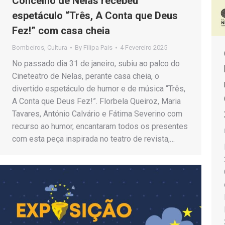
Concelho de Nelas recebeu
espetáculo “Três, A Conta que Deus
Fez!” com casa cheia
Bombeiros
,
Cultura
By
Filipa Pais
4 Fevereiro 2025
No passado dia 31 de janeiro, subiu ao palco do
Cineteatro de Nelas, perante casa cheia, o
divertido espetáculo de humor e de música “Três,
A Conta que Deus Fez!”. Florbela Queiroz, Maria
Tavares, António Calvário e Fátima Severino com
recurso ao humor, encantaram todos os presentes
com esta peça inspirada no teatro de revista,…