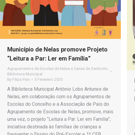
Município de Nelas promove Projeto
“Leitura a Par: Ler em Família”
Agrupamentos de Escolas de Nelas e Canas de Senhorim
,
Biblioteca Municipal
By
Filipa Pais
3 Fevereiro 2025
A Biblioteca Municipal António Lobo Antunes de
Nelas, em colaboração com os Agrupamentos de
Escolas do Concelho e a Associação de Pais do
Agrupamento de Escolas de Nelas, promove, mais
uma vez, o projeto “Leitura a Par: Ler em Família”,
iniciativa destinada às famílias de crianças a
frequentar o Ensino do Pré-Escolar e 1º CEB…