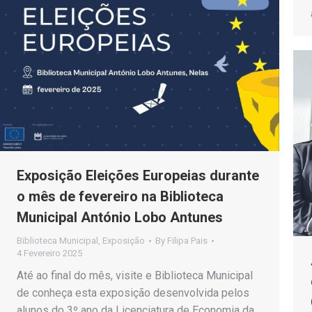
Exposição Eleições Europeias durante
o mês de fevereiro na Biblioteca
Municipal António Lobo Antunes
Biblioteca Municipal
,
Exposição
By
Filipa Pais
4 Fevereiro 2025
Até ao final do mês, visite e Biblioteca Municipal
de conheça esta exposição desenvolvida pelos
alunos do 3º ano da Licenciatura de Economia da