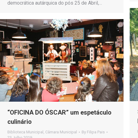
democrática autárquica do pós 25 de Abril,…
“OFICINA DO ÓSCAR” um espetáculo
culinário
Biblioteca Municipal
,
Câmara Municipal
By
Filipa Pais
23 Julho 2019