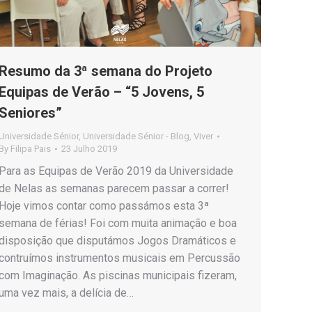
Resumo da 3ª semana do Projeto
Equipas de Verão – “5 Jovens, 5
Seniores”
Universidade Sénior
,
Universidade Sénior - Blog
,
Viver
By
Filipa Pais
23 Julho 2019
Para as Equipas de Verão 2019 da Universidade
de Nelas as semanas parecem passar a correr!
Hoje vimos contar como passámos esta 3ª
semana de férias! Foi com muita animação e boa
disposição que disputámos Jogos Dramáticos e
contruímos instrumentos musicais em Percussão
com Imaginação. As piscinas municipais fizeram,
uma vez mais, a delícia de…