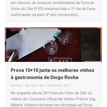
um clássico de sucesso incontornável da Feira do
Vinho do Dão (FVD) encerrou hoje o 3º dia da Feira,
reafirmando-se pelo 4º ano consecutivo,…
Prova 10+10 junta os melhores vinhos
à gastronomia de Diogo Rocha
Notícias
By
Filipa Pais
3 Setembro 2017
No segundo dia da 26ª Feira do Vinho do Dão os
vinhos do I Concurso Oficial de Vinhos Prémio Eng.
Alberto Vilhena estiveram em destaque na Prova