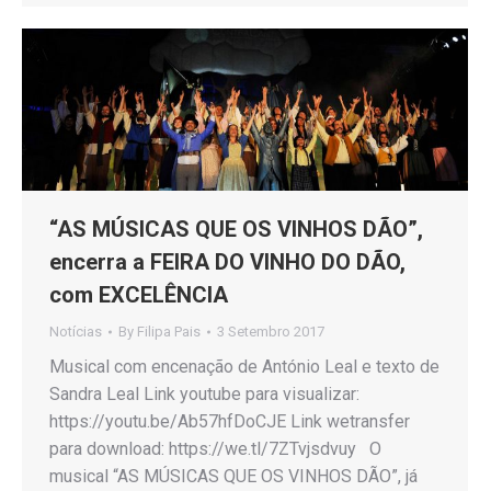
“AS MÚSICAS QUE OS VINHOS DÃO”,
encerra a FEIRA DO VINHO DO DÃO,
com EXCELÊNCIA
Notícias
By
Filipa Pais
3 Setembro 2017
Musical com encenação de António Leal e texto de
Sandra Leal Link youtube para visualizar:
https://youtu.be/Ab57hfDoCJE Link wetransfer
para download: https://we.tl/7ZTvjsdvuy O
musical “AS MÚSICAS QUE OS VINHOS DÃO”, já