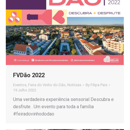
FVDão 2022
Eventos
,
Feira do Vinho do Dão
,
Notícias
By
Filipa Pais
19 Julho 2022
Uma verdadeira experiência sensorial Descubra e
desfrute . Um evento para toda a família
#feiradovinhododao