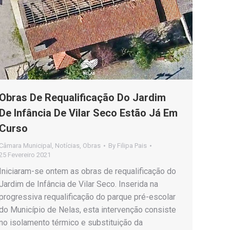
Obras De Requalificação Do Jardim
De Infância De Vilar Seco Estão Já Em
Curso
Câmara Municipal
,
Notícias
,
Obras
By
Filipa Pais
25 Fevereiro 2021
Iniciaram-se ontem as obras de requalificação do
Jardim de Infância de Vilar Seco. Inserida na
progressiva requalificação do parque pré-escolar
do Município de Nelas, esta intervenção consiste
no isolamento térmico e substituição da