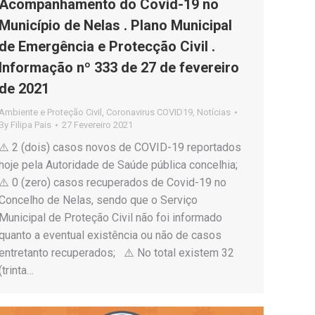
Acompanhamento do Covid-19 no
Município de Nelas . Plano Municipal
de Emergência e Protecção Civil .
Informação nº 333 de 27 de fevereiro
de 2021
Ambiente e Proteção Civil
,
Coronavirus COVID19
,
Notícias
By
Filipa Pais
27 Fevereiro 2021
⚠️ 2 (dois) casos novos de COVID-19 reportados
hoje pela Autoridade de Saúde pública concelhia;
⚠️ 0 (zero) casos recuperados de Covid-19 no
Concelho de Nelas, sendo que o Serviço
Municipal de Proteção Civil não foi informado
quanto a eventual existência ou não de casos
entretanto recuperados; ⚠️ No total existem 32
(trinta…