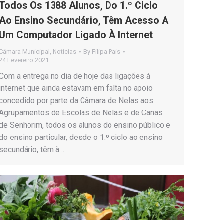
Todos Os 1388 Alunos, Do 1.º Ciclo
Ao Ensino Secundário, Têm Acesso A
Um Computador Ligado À Internet
Câmara Municipal
,
Notícias
By
Filipa Pais
24 Fevereiro 2021
Com a entrega no dia de hoje das ligações à
internet que ainda estavam em falta no apoio
concedido por parte da Câmara de Nelas aos
Agrupamentos de Escolas de Nelas e de Canas
de Senhorim, todos os alunos do ensino público e
do ensino particular, desde o 1.º ciclo ao ensino
secundário, têm à…