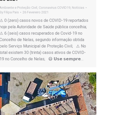
Ambiente e Proteção Civil
,
Coronavirus COVID19
,
Notícias
By
Filipa Pais
26 Fevereiro 2021
⚠️ 0 (zero) casos novos de COVID-19 reportados
hoje pela Autoridade de Saúde pública concelhia;
⚠️ 6 (seis) casos recuperados de Covid-19 no
Concelho de Nelas, segundo informação obtida
pelo Serviço Municipal de Proteção Civil; ⚠️ No
total existem 30 (trinta) casos ativos de COVID-
19 no Concelho de Nelas; 😷 𝗨𝘀𝗲 𝘀𝗲𝗺𝗽𝗿𝗲…