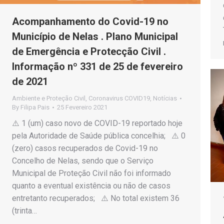
Acompanhamento do Covid-19 no
Município de Nelas . Plano Municipal
de Emergência e Protecção Civil .
Informação nº 331 de 25 de fevereiro
de 2021
Ambiente e Proteção Civil
,
Coronavirus COVID19
,
Notícias
By
Filipa Pais
25 Fevereiro 2021
⚠️ 1 (um) caso novo de COVID-19 reportado hoje
pela Autoridade de Saúde pública concelhia; ⚠️ 0
(zero) casos recuperados de Covid-19 no
Concelho de Nelas, sendo que o Serviço
Municipal de Proteção Civil não foi informado
quanto a eventual existência ou não de casos
entretanto recuperados; ⚠️ No total existem 36
(trinta…