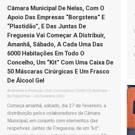
Câmara Municipal De Nelas, Com O
Apoio Das Empresas “Borgstena” E
“Plastidão”, E Das Juntas De
Freguesia Vai Começar A Distribuir,
Amanhã, Sábado, A Cada Uma Das
6000 Habitações Em Todo O
Concelho, Um “Kit” Com Uma Caixa De
50 Máscaras Cirúrgicas E Um Frasco
De Álcool Gel
Ambiente e Proteção Civil
,
Coronavirus COVID19
,
Notícias
By
Filipa Pais
26 Fevereiro 2021
Começa amanhã, sábado, dia 27 de fevereiro, a
distribuição pelos colaboradores da Câmara
Municipal, em conjunto com elementos das
respetivas Juntas de Freguesia, de um “kit”