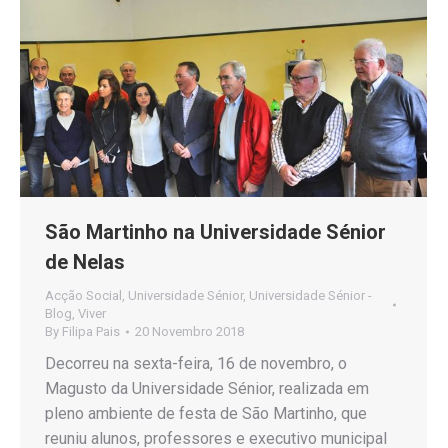
São Martinho na Universidade Sénior
de Nelas
Acção Social
,
Universidade Sénior
,
Universidade Sénior -
Blog
,
Viver
By
Filipa Pais
20 Novembro 2018
Decorreu na sexta-feira, 16 de novembro, o
Magusto da Universidade Sénior, realizada em
pleno ambiente de festa de São Martinho, que
reuniu alunos, professores e executivo municipal