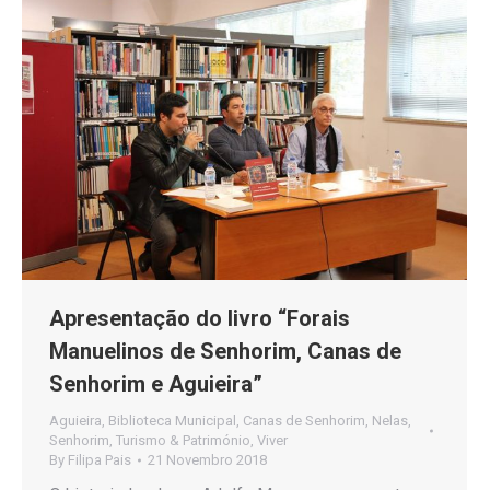
Apresentação do livro “Forais
Manuelinos de Senhorim, Canas de
Senhorim e Aguieira”
Aguieira
,
Biblioteca Municipal
,
Canas de Senhorim
,
Nelas
,
Senhorim
,
Turismo & Património
,
Viver
By
Filipa Pais
21 Novembro 2018