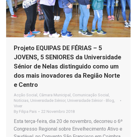
Projeto EQUIPAS DE FÉRIAS – 5
JOVENS, 5 SENIORES da Universidade
Sénior de Nelas distinguido como um
dos mais inovadores da Região Norte
e Centro
Acção Social
,
Câmara Municipal
,
Comunicação Social
,
Notícias
,
Universidade Sénior
,
Universidade Sénior - Blog
,
Viver
By
Filipa Pais
22 Novembro 2018
Esta terça-feira, dia 20 de novembro, decorreu o 6º
Congresso Regional sobre Envelhecimento Ativo e
Saudável, no Convento São Francisco em Coimbra,