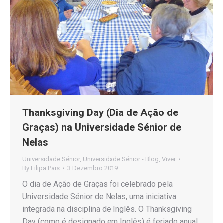
Thanksgiving Day (Dia de Ação de
Graças) na Universidade Sénior de
Nelas
Universidade Sénior
,
Universidade Sénior - Blog
,
Viver
By
Filipa Pais
3 Dezembro 2019
O dia de Ação de Graças foi celebrado pela
Universidade Sénior de Nelas, uma iniciativa
integrada na disciplina de Inglês. O Thanksgiving
Day (como é designado em Inglês) é feriado anual