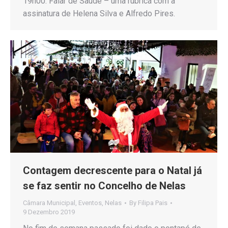
19h00. Falar de Saúde – uma rubrica com a
assinatura de Helena Silva e Alfredo Pires.
Contagem decrescente para o Natal já
se faz sentir no Concelho de Nelas
Câmara Municipal
,
Eventos
,
Nelas
By
Filipa Pais
9 Dezembro 2019