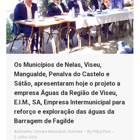
Os Municípios de Nelas, Viseu,
Mangualde, Penalva do Castelo e
Sátão, apresentaram hoje o projeto a
empresa Águas da Região de Viseu,
E.I.M., SA, Empresa Intermunicipal para
reforço e exploração das águas da
Barragem de Fagilde
Ambiente
,
Câmara Municipal
,
Notícias
By
Filipa Pais
2 Julho 2020