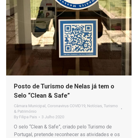
Posto de Turismo de Nelas já tem o
Selo “Clean & Safe”
Câmara Municipal
,
Coronavirus COVID19
,
Notícias
,
Turismo
& Património
By
Filipa Pais
3 Julho 2020
O selo “Clean & Safe”, criado pelo Turismo de
Portugal, pretende reconhecer as atividades e os